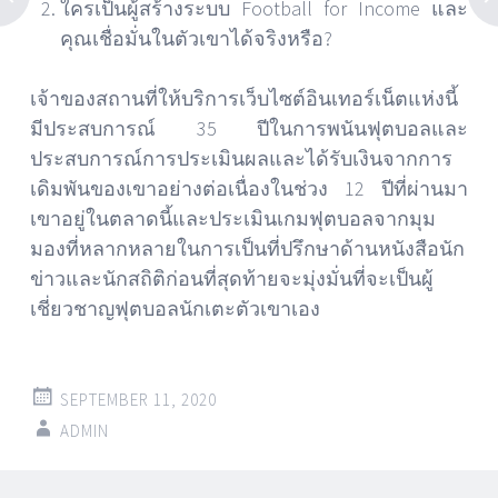
ใครเป็นผู้สร้างระบบ Football for Income และ
คุณเชื่อมั่นในตัวเขาได้จริงหรือ?
เจ้าของสถานที่ให้บริการเว็บไซต์อินเทอร์เน็ตแห่งนี้
มีประสบการณ์ 35 ปีในการพนันฟุตบอลและ
ประสบการณ์การประเมินผลและได้รับเงินจากการ
เดิมพันของเขาอย่างต่อเนื่องในช่วง 12 ปีที่ผ่านมา
เขาอยู่ในตลาดนี้และประเมินเกมฟุตบอลจากมุม
มองที่หลากหลายในการเป็นที่ปรึกษาด้านหนังสือนัก
ข่าวและนักสถิติก่อนที่สุดท้ายจะมุ่งมั่นที่จะเป็นผู้
เชี่ยวชาญฟุตบอลนักเตะตัวเขาเอง
SEPTEMBER 11, 2020
ADMIN