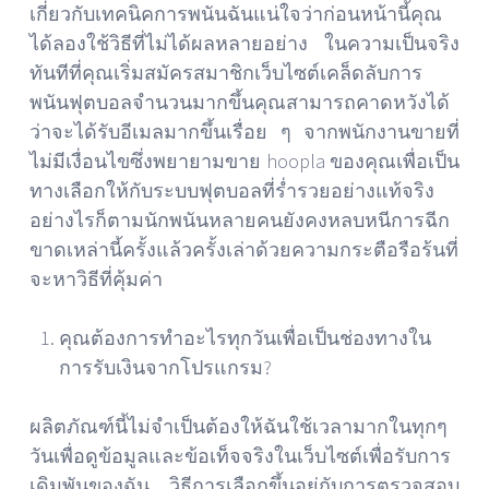
เกี่ยวกับเทคนิคการพนันฉันแน่ใจว่าก่อนหน้านี้คุณ
ได้ลองใช้วิธีที่ไม่ได้ผลหลายอย่าง ในความเป็นจริง
ทันทีที่คุณเริ่มสมัครสมาชิกเว็บไซต์เคล็ดลับการ
พนันฟุตบอลจำนวนมากขึ้นคุณสามารถคาดหวังได้
ว่าจะได้รับอีเมลมากขึ้นเรื่อย ๆ จากพนักงานขายที่
ไม่มีเงื่อนไขซึ่งพยายามขาย hoopla ของคุณเพื่อเป็น
ทางเลือกให้กับระบบฟุตบอลที่ร่ำรวยอย่างแท้จริง
อย่างไรก็ตามนักพนันหลายคนยังคงหลบหนีการฉีก
ขาดเหล่านี้ครั้งแล้วครั้งเล่าด้วยความกระตือรือร้นที่
จะหาวิธีที่คุ้มค่า
คุณต้องการทำอะไรทุกวันเพื่อเป็นช่องทางใน
การรับเงินจากโปรแกรม?
ผลิตภัณฑ์นี้ไม่จำเป็นต้องให้ฉันใช้เวลามากในทุกๆ
วันเพื่อดูข้อมูลและข้อเท็จจริงในเว็บไซต์เพื่อรับการ
เดิมพันของฉัน วิธีการเลือกขึ้นอยู่กับการตรวจสอบ