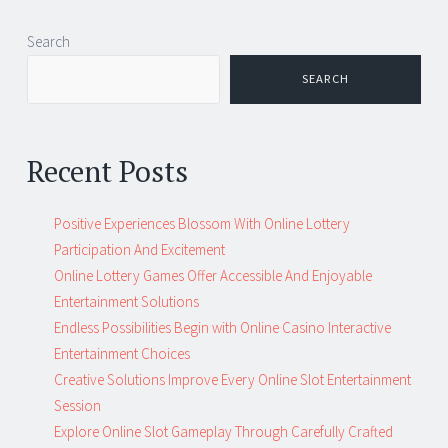
Post
←
→
Search
navigation
SEARCH
Recent Posts
Positive Experiences Blossom With Online Lottery
Participation And Excitement
Online Lottery Games Offer Accessible And Enjoyable
Entertainment Solutions
Endless Possibilities Begin with Online Casino Interactive
Entertainment Choices
Creative Solutions Improve Every Online Slot Entertainment
Session
Explore Online Slot Gameplay Through Carefully Crafted