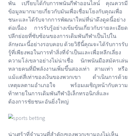
พัน เปรียบได้กับการพนันกีฬาออนไลน์ คุณควรมี
ข้อมูลมากมายเกี่ยวกับมันเพื่อเชื่อมโยงกับคุณเพื่อ
ชนะและได้รับจากการพัฒนาใหม่ที่น่าดึงดูดนี้อย่าง
ต่อเนื่อง การรับรู้อย่างเข้มข้นเกี่ยวกับรายละเอียด
ปลีกย่อยที่ซับซ้อนของการเดิมพันกีฬาเป็นไปใน
ลักษณะนี้อย่างรอบคอบ ด้วยวิธีนี้คุณจะได้รับการรับ
รู้ที่เพียงพอในการทำสิ่งที่จำเป็นและเพื่อหลีกเลี่ยง
ความโง่เขลาอย่างไม่น่าเชื่อ นักพนันมือสมัครเล่น
หลายคนที่มีพลังงานเพิ่มขึ้นสองเท่า สามเท่า หรือ
แม้แต่สี่เท่าของเงินของพวกเขา ดำเนินการด้วย
เหตุผลตามอำเภอใจ พร้อมเผชิญหน้ากับความ
ท้าทายในการเดิมพันกีฬาอิเล็กทรอนิกส์และ
ต้องการชัยชนะอันยิ่งใหญ่
น่าเศร้าที่จำนวนที่สำคัญของพวกเขามองไม่เห็น