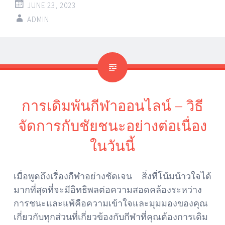
JUNE 23, 2023
ADMIN
การเดิมพันกีฬาออนไลน์ – วิธี
จัดการกับชัยชนะอย่างต่อเนื่อง
ในวันนี้
เมื่อพูดถึงเรื่องกีฬาอย่างชัดเจน สิ่งที่โน้มน้าวใจได้
มากที่สุดที่จะมีอิทธิพลต่อความสอดคล้องระหว่าง
การชนะและแพ้คือความเข้าใจและมุมมองของคุณ
เกี่ยวกับทุกส่วนที่เกี่ยวข้องกับกีฬาที่คุณต้องการเดิม