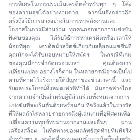
การพิเศษในการประเมินเครดิตสำหรับทุก ๆ โค้ง
ของความสุขได้อย่างง่ายดาย จากนั้นจึงกล่าวอีก
ครั้งถึงวิธีการบางอย่างในการหาพลังงานและ
โอกาสในการมีส่วนร่วม ทุกคนออกจากการแข่งขัน
พิเศษของคุณ ได้รับวิธีการหาเครดิตหรือเวลาให้
น้อยที่สุด เครดิตนำสวิตช์เกี่ยวกับสล็อตแมชชีนที่
คุณมักจะได้รับมอบหมายให้สมัคร ในกรณีที่เกม
ของคุณมีการจำกัดกรอบเวลา คุณต้องการ
เปลี่ยนแปลง อย่างไรก็ตาม ในหลายกรณีอาจเป็นไป
ตามที่คาดไว้จริงภายใต้ปัญหาของช่วงเวลานี้ และ
รับผลประโยชน์ทั้งหมดเท่าที่ทำได้ มันอาจห่างไกล
จากความจำเป็นสำหรับผู้มีส่วนร่วมทั้งหมดจากการ
แข่งขันที่จะเริ่มต้นด้วยพร้อมกัน ที่จริงแล้วในรางวัล
ที่ให้ผลกำไรหลายรายการดึงผู้เล่นเกมที่อุทิศตนเพื่อ
เปลี่ยนความทุกข์ทรมานจากงานและอื่นๆ ผ่าน
เครื่องสล็อต ในทิศทางของผลลัพธ์สุดท้ายที่แท้จริง
สำหรับทุก ๆ เครดิตที่ครอบคลุมนั้นจะเกิดขึ้นสำหรับ