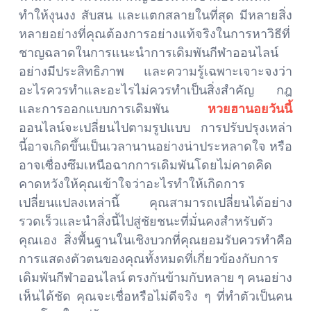
ทำให้งุนงง สับสน และแตกสลายในที่สุด มีหลายสิ่ง
หลายอย่างที่คุณต้องการอย่างแท้จริงในการหาวิธีที่
ชาญฉลาดในการแนะนำการเดิมพันกีฬาออนไลน์
อย่างมีประสิทธิภาพ และความรู้เฉพาะเจาะจงว่า
อะไรควรทำและอะไรไม่ควรทำเป็นสิ่งสำคัญ กฎ
และการออกแบบการเดิมพัน
หวยฮานอยวันนี้
ออนไลน์จะเปลี่ยนไปตามรูปแบบ การปรับปรุงเหล่า
นี้อาจเกิดขึ้นเป็นเวลานานอย่างน่าประหลาดใจ หรือ
อาจเซื่องซึมเหนือฉากการเดิมพันโดยไม่คาดคิด
คาดหวังให้คุณเข้าใจว่าอะไรทำให้เกิดการ
เปลี่ยนแปลงเหล่านี้ คุณสามารถเปลี่ยนได้อย่าง
รวดเร็วและนำสิ่งนี้ไปสู่ชัยชนะที่มั่นคงสำหรับตัว
คุณเอง สิ่งพื้นฐานในเชิงบวกที่คุณยอมรับควรทำคือ
การแสดงตัวตนของคุณทั้งหมดที่เกี่ยวข้องกับการ
เดิมพันกีฬาออนไลน์ ตรงกันข้ามกับหลาย ๆ คนอย่าง
เห็นได้ชัด คุณจะเชื่อหรือไม่ดีจริง ๆ ที่ทำตัวเป็นคน