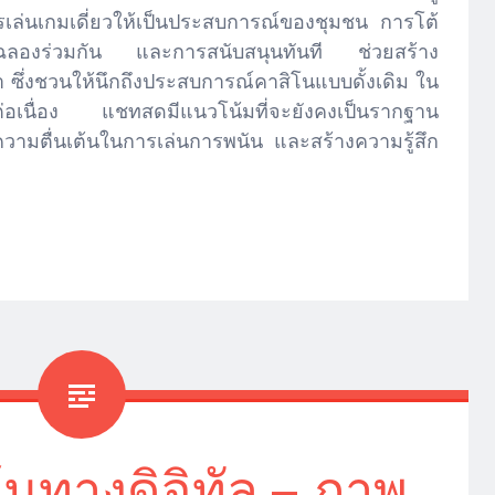
เล่นเกมเดี่ยวให้เป็นประสบการณ์ของชุมชน การโต้
ลองร่วมกัน และการสนับสนุนทันที ช่วยสร้าง
่ำ ซึ่งชวนให้นึกถึงประสบการณ์คาสิโนแบบดั้งเดิม ใน
งต่อเนื่อง แชทสดมีแนวโน้มที่จะยังคงเป็นรากฐาน
วามตื่นเต้นในการเล่นการพนัน และสร้างความรู้สึก
้นทางดิจิทัล – ภาพ