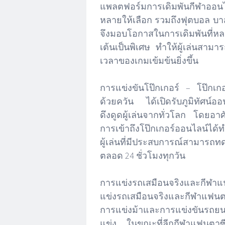
แพลตฟอร์มการเดิมพันกีฬาออนไล
หลายให้เลือก รวมถึงฟุตบอล บา
จึงมอบโอกาสในการเดิมพันที่หล
เต้นเป็นพิเศษ ทำให้ผู้เล่นสามาร
เวลาของเกมเข้มข้นยิ่งขึ้น
การแข่งขันโป๊กเกอร์ – โป๊กเกอร์
ด้วยควัน ได้เปิดรับภูมิทัศน์อ
ดึงดูดผู้เล่นจากทั่วโลก โดยอาศ
การเข้าถึงโป๊กเกอร์ออนไลน์ได้ท
ผู้เล่นที่มีประสบการณ์สามารถ
ตลอด 24 ชั่วโมงทุกวัน
การแข่งรถเสมือนจริงและกีฬาแฟ
แข่งรถเสมือนจริงและกีฬาแฟนต
การแข่งม้าและการแข่งขันรถยน
แข่ง ในขณะที่ลีกกีฬาแฟนตาซีเ