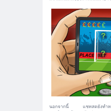
นอกจากนี้ แชทสดยังทำหน้าที่เ