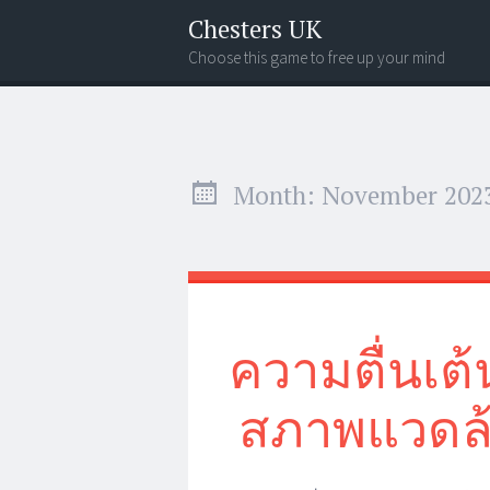
Chesters UK
Choose this game to free up your mind
Menu
Widgets
Search
Month:
November 202
ความตื่นเ
สภาพแวดล้