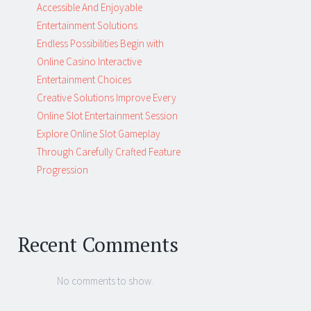
Accessible And Enjoyable
Entertainment Solutions
Endless Possibilities Begin with
Online Casino Interactive
Entertainment Choices
Creative Solutions Improve Every
Online Slot Entertainment Session
Explore Online Slot Gameplay
Through Carefully Crafted Feature
Progression
Recent Comments
No comments to show.