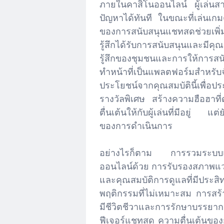
ภายในคาสิโนออนไลน์ ผู้เล่
ปัญหาได้ทันที ในขณะที่เล่นเกม
ของการสนับสนุนแชทสดช่วยเพิ่ม
รู้สึกได้รับการสนับสนุนและมี
รู้สึกของชุมชนและการให้การส
ทำหน้าที่เป็นแพลตฟอร์มสำหร
ประโยชน์จากคุณสมบัตินี้เพื่
รางวัลพิเศษ สร้างความฮือฮาที่ดั
ตื่นเต้นให้กับผู้เล่นที่มีอยู่ แต่ย
ของการดำเนินการ
อย่างไรก็ตาม การรวมระบบแช
ออนไลน์ด้วย การรับรองสภาพแวด
และคุณสมบัติการดูแลที่มีประสิ
พฤติกรรมที่ไม่เหมาะสม การสร้
มีชีวิตชีวาและการรักษาบรรยากา
ฟีเจอร์แชทสด ความตื่นเต้นข