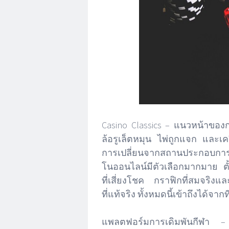
Casino Classics – แนวหน้าของ
ล้อรูเล็ตหมุน ไพ่ถูกแจก และเ
การเปลี่ยนจากสถานประกอบการที่
โนออนไลน์มีตัวเลือกมากมาย ตั้
ที่เสี่ยงโชค กราฟิกที่สมจริง
ที่แท้จริง ทั้งหมดนี้เข้าถึงได้จ
แพลตฟอร์มการเดิมพันกีฬา – สำ