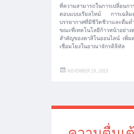
ที่ความสามารถในการเปลี่ยนการ
ตอบแบบเรียลไทม์ การเฉลิมฉ
บรรยากาศที่มีชีวิตชีวาและดื่มด
ขณะที่เทคโนโลยีก้าวหน้าอย่า
สำคัญของคาสิโนออนไลน์ เพิ่มค
เชื่อมโยงในอาณาจักรดิจิทัล
NOVEMBER 19, 2023
ความตื่นเต