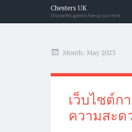
Chesters UK
Choose this game to free up your mind
Menu
Widgets
Search
Month:
May 2023
เว็บไซต์กา
ความสะดว