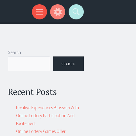
Search
SEARCH
Recent Posts
Positive Experiences Blossom With
Online Lottery Participation And
Excitement
Online Lottery Games Offer