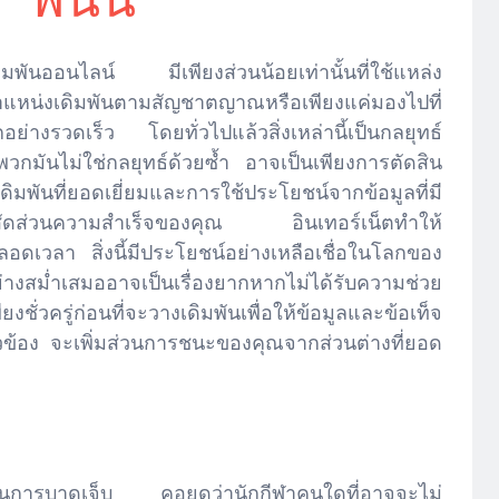
ิมพันออนไลน์ มีเพียงส่วนน้อยเท่านั้นที่ใช้แหล่ง
ตำแหน่งเดิมพันตามสัญชาตญาณหรือเพียงแค่มองไปที่
่างรวดเร็ว โดยทั่วไปแล้วสิ่งเหล่านี้เป็นกลยุทธ์
ง พวกมันไม่ใช่กลยุทธ์ด้วยซ้ำ อาจเป็นเพียงการตัดสิน
ิมพันที่ยอดเยี่ยมและการใช้ประโยชน์จากข้อมูลที่มี
รเพิ่มสัดส่วนความสำเร็จของคุณ อินเทอร์เน็ตทำให้
อดเวลา สิ่งนี้มีประโยชน์อย่างเหลือเชื่อในโลกของ
างสม่ำเสมออาจเป็นเรื่องยากหากไม่ได้รับความช่วย
งชั่วครู่ก่อนที่จะวางเดิมพันเพื่อให้ข้อมูลและข้อเท็จ
กี่ยวข้อง จะเพิ่มส่วนการชนะของคุณจากส่วนต่างที่ยอด
งานการบาดเจ็บ คอยดูว่านักกีฬาคนใดที่อาจจะไม่