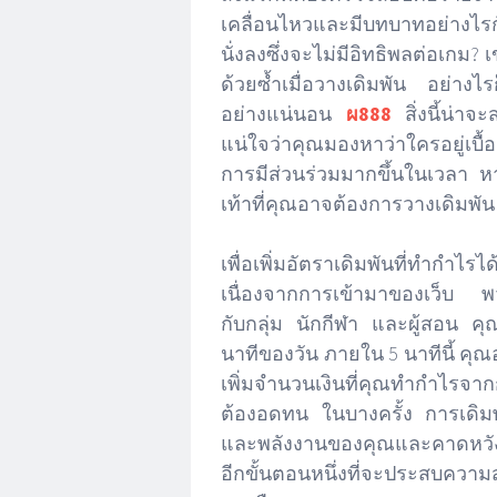
เคลื่อนไหวและมีบทบาทอย่างไรกั
นั่งลงซึ่งจะไม่มีอิทธิพลต่อเกม? เ
ด้วยซ้ำเมื่อวางเดิมพัน อย่าง
อย่างแน่นอน
ผ
888
สิ่งนี้น่าจ
แน่ใจว่าคุณมองหาว่าใครอยู่เบื้อง
การมีส่วนร่วมมากขึ้นในเวลา หา
เท้าที่คุณอาจต้องการวางเดิมพัน
เพื่อเพิ่มอัตราเดิมพันที่ทำก
เนื่องจากการเข้ามาของเว็บ พว
กับกลุ่ม นักกีฬา และผู้สอน ค
นาทีของวัน ภายใน 5 นาทีนี้ คุณ
เพิ่มจำนวนเงินที่คุณทำกำไรจาก
ต้องอดทน ในบางครั้ง การเดิมพ
และพลังงานของคุณและคาดหวังเก
อีกขั้นตอนหนึ่งที่จะประสบความส