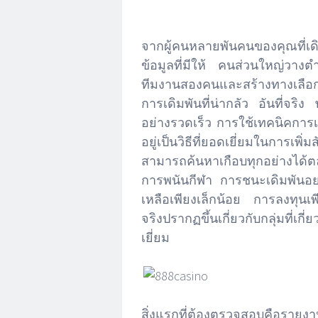
จากผู้คนหลายพันคนของคุณที่เด
ข้อมูลที่มีให้ คนส่วนใหญ่วาง
ทีมงานสองคนและสร้างทางเลือกอย
การเดิมพันที่น่ากลัว อันที่จริ
อย่างรวดเร็ว การใช้เทคนิคการเด
อยู่เป็นวิธีที่ยอดเยี่ยมในกา
สามารถค้นหาเกือบทุกอย่างได้ตล
การพนันกีฬา การชนะเดิมพันอย่
เหลือเพียงเล็กน้อย การลงทุนเพีย
จริงปรากฏขึ้นเกี่ยวกับกลุ่มที่เ
เยี่ยม
สิ่งแรกที่ต้องตรวจสอบคือราย