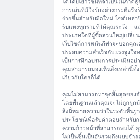
ได้โดยเยาวชนที่จำเป็นในภาคธุร
การเล่นที่มีใจรักอย่างกระตือรื
ง่ายขึ้นสำหรับมือใหม่ ไซต์เหล่
รับแทงทุกรายที่ให้คุณระวัง แล
ประเภทใดที่ผู้ซื้อส่วนใหญ่เปล
เว็บไซต์การพนันกีฬาจะบอกคุ
ประสบความสำเร็จกับแรงจูงใจทา
เป็นการฝึกอบรมการประเมินอย่างแ
คุณสามารถมองเห็นสิ่งเหล่านี้
เกี่ยวกับใครก็ได้
คุณไม่สามารถหาจุดสิ้นสุดของจำน
โดยพื้นฐานแล้วคุณจะไม่ถูกผูก
สิ่งนี้หมายความว่าในระดับพื้
ประโยชน์เพื่อรับคำตอบสำหรับ
ความก้าวหน้าที่สามารถพบได้ ค
ไม่เป็นชิ้นเป็นอันรวมถึงแบบจำล