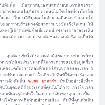
บทีมนั้น เมื่อสุภาพบุรุษคนสุดท้ายบนเคาน์เตอร์จะ
ขาอาจจะเล่นไม่สำเร็จ ดังนั้นนี่ไม่ใช่เรื่องที่จะต้องคิด
ไรก็ตาม ในกรณีที่บุคคลในตำนานเกือบจะข้ามเกมไป
ะส่งผลกระทบร้ายแรงต่อผลการแข่งขันจริงในเกม ให้
หลังผู้เข้าร่วมที่มีชื่อเสียงคนนี้ เพราะเขาอาจจะเห็น
กคุณคิดว่าเขาสามารถเติมช่องว่างได้ นี่อาจเป็นไม้
ำไรได้ คุณต้องเข้าใจถึงความสำคัญของการทำการบ้าน
กเขาไม่เคยง่ายขนาดนี้ในการตรวจสอบข้อมูลเกี่ยว
ุณเพียงแค่ต้องการคอมพิวเตอร์ส่วนบุคคลและเวลา 5
อาจปรับปรุงความเข้าใจเกี่ยวกับทีมที่ใช้งานจริง และ
การเดิมพันนั้น
w888
บาคาร่า
จำเป็นอย่างยิ่งที่จะ
ันในอุดมคติคือประเภทที่คุณไม่ได้วาง การใช้เวลา
มที่คุณรู้สึกมั่นใจในการวางเงินของคุณอาจเป็น
ำเร็จในการเดิมพันอย่างต่อเนื่อง ทันทีที่คุณดำเนิน