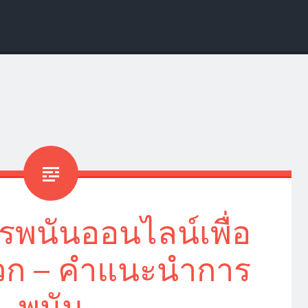
รพนันออนไลน์เพื่อ
ก – คำแนะนำการ
พนัน