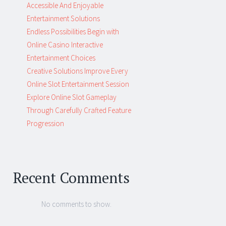
Accessible And Enjoyable
Entertainment Solutions
Endless Possibilities Begin with
Online Casino Interactive
Entertainment Choices
Creative Solutions Improve Every
Online Slot Entertainment Session
Explore Online Slot Gameplay
Through Carefully Crafted Feature
Progression
Recent Comments
No comments to show.