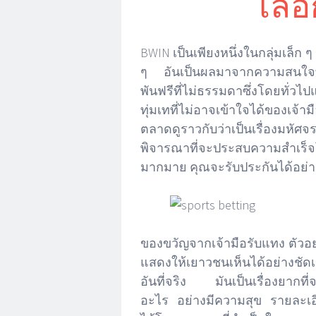
เลือ
BWIN เป็นเพียงหนึ่งในกลุ่มเล็ก 
ๆ อันเป็นผลมาจากความสนใจที่
พันฟรีที่ไม่ธรรมดาซึ่งโดยทั่ว
ทุ่มเทที่ไม่อาจเข้าใจได้ของเจ้
ตลาดดูราวกับว่าเป็นเรื่องมหั
พิจารณาที่จะประสบความสำเร็จโ
มากมาย คุณจะรับประกันได้อย่างไร
ของขวัญจากเจ้ามือรับแทง ตัวอ
แสดงให้เยาวชนเห็นได้อย่างชัดเ
อันที่จริง มันเป็นเรื่องยากที่
อะไร อย่างมีความสุข รายละเอีย