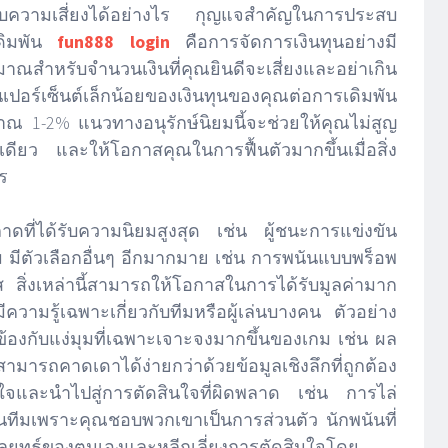
ทียบกับความเสี่ยงได้อย่างไร กุญแจสำคัญในการประสบ
ดิมพัน
fun888 login
คือการจัดการเงินทุนอย่างมี
ำหรับจำนวนเงินที่คุณยินดีจะเสี่ยงและอย่าเกิน
เปอร์เซ็นต์เล็กน้อยของเงินทุนของคุณต่อการเดิมพัน
ระมาณ 1-2% แนวทางอนุรักษ์นิยมนี้จะช่วยให้คุณไม่สูญ
ั้งเดียว และให้โอกาสคุณในการฟื้นตัวมากขึ้นเมื่อสิ่ง
ร
าดที่ได้รับความนิยมสูงสุด เช่น ผู้ชนะการแข่งขัน
มีตัวเลือกอื่นๆ อีกมากมาย เช่น การพนันแบบพร็อพ
ิ่งเหล่านี้สามารถให้โอกาสในการได้รับมูลค่ามาก
ความรู้เฉพาะเกี่ยวกับทีมหรือผู้เล่นบางคน ตัวอย่าง
ข้องกับแง่มุมที่เฉพาะเจาะจงมากขึ้นของเกม เช่น ผล
ารถคาดเดาได้ง่ายกว่าด้วยข้อมูลเชิงลึกที่ถูกต้อง
จและนำไปสู่การตัดสินใจที่ผิดพลาด เช่น การไล่
ทีมเพราะคุณชอบพวกเขาเป็นการส่วนตัว นักพนันที่
ลยุทธ์ของตนเองและหลีกเลี่ยงการตัดสินใจโดย