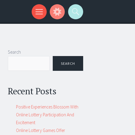
Search
SEARCH
Recent Posts
Positive Experiences Blossom With
Online Lottery Participation And
Excitement
Online Lottery Games Offer