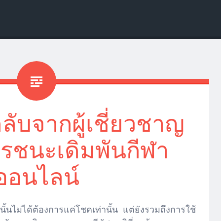
ลับจากผู้เชี่ยวชาญ
รชนะเดิมพันกีฬา
ออนไลน์
้นไม่ได้ต้องการแค่โชคเท่านั้น แต่ยังรวมถึงการใช้