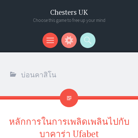
Chesters UK
Choose this game to free up your mind
Menu
Widgets
Search
บ่อนคาสิโน
หลักการในการเพลิดเพลินไปกับ
บาคาร่า Ufabet