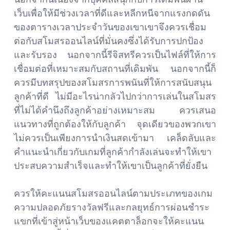
เว็บเพื่อให้มีช่วงเวลาที่ดีและหลีกหนีจากแรงกดดัน
ของตารางเวลาประจำวันของเขาเขาจึงควรเชื่อม
ต่อกับสโมสรออนไลน์ที่มั่นคงซึ่งได้รับการปกป้อง
และรับรอง นอกจากนี้รีจิสทรีควรเป็นไฟล์ที่ให้การ
เชื่อมต่อที่เหมาะสมกับสถานที่เดิมพัน นอกจากนี้ก็
ควรมีบทสรุปของสโมสรการพนันที่ให้การสนับสนุน
ลูกค้าที่ดี ไม่มีอะไรน่ากลัวไปกว่าการเล่นในสโมสร
ที่ไม่ได้คำนึงถึงลูกค้าอย่างเหมาะสม ควรเสนอ
แนวทางที่ถูกต้องให้กับลูกค้า จุดเดียวของพวกเขา
ไม่ควรเป็นเพียงการนำเงินสดเข้ามา เคล็ดลับและ
คำแนะนำเกี่ยวกับเกมที่ลูกค้ากำลังเล่นจะทำให้เขา
ประสบความสำเร็จและทำให้เขาเป็นลูกค้าที่ยั่งยืน
ควรให้คะแนนสโมสรออนไลน์ตามประเภทของเกม
ความปลอดภัยรางวัลฟรีและกลยุทธ์การผ่อนชำระ
แขกที่เข้าสู่หน้าเว็บของแคตตาล็อกจะให้คะแนน