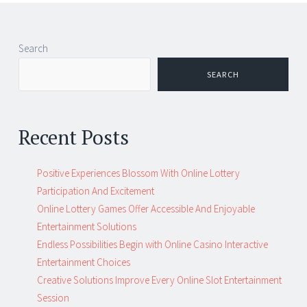
Search
SEARCH
Recent Posts
Positive Experiences Blossom With Online Lottery
Participation And Excitement
Online Lottery Games Offer Accessible And Enjoyable
Entertainment Solutions
Endless Possibilities Begin with Online Casino Interactive
Entertainment Choices
Creative Solutions Improve Every Online Slot Entertainment
Session