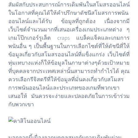
สัมผัสกับประสบการณ์การเดิมพันในสโมสรออนไลน์
ในโอกาสที่คุณได้ให้คำปรึกษาดัชนีสโมสรการพนัน
ออนไลน์และได้รับ ข้อมูลที่ถูกต้อง เนื่องจากมี
เว็บไซต์จำนวนมากที่เสนอเครื่องเกมประเภทต่าง ๆ
เกมโป๊กเกอร์รูเล็ต craps แบล็คแจ็คและเกมการ
พนันอื่น ๆ เป็นพื้นฐานในการเลือกไซต์ที่ให้ดัชนีที่ให้
ข้อมูลเกี่ยวกับสโมสรออนไลน์ที่แข็งแกร่ง เว็บไซต์ที่
ทุ่มเทบางแห่งก็ให้ข้อมูลในภาษาต่างๆด้วยเป้าหมาย
ที่บุคคลจากประเทศเหล่านั้นสามารถทำกำไรได้ คุณ
ควรเลือกรีจิสตรีที่ให้ข้อมูลที่มั่นคงเกี่ยวกับสโมสร
การพนันออนไลน์และประเภทของเกมที่พวกเขา
เสนอให้ มันควรจะง่ายและปลอดภัยในการเข้าร่วม
กับพวกเขา
นอกจากนี้เนื่องจากบุคคลสนุกกับการเดิมพันผ่าน