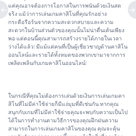
แต่คุณอาจต้องการโอกาสในการพนันด้วยเงินสด
จริง แม้ว่าการเล่นเกมคาสิโนที่คุณรักอย่าง
กระตือรือร้นจากความสะดวกสบายและความ
สะดวกในบ้านส่วนตัวของคุณนั้นไม่น่าตื่นเต้นเพียง
พอ แต่ตอนนี้คุณสามารถสร้างรายได้ภายในเวลา
ว่างได้แล้ว! มีแม้แต่คนที่เป็นผู้เชี่ยวชาญด้านคาสิโน
ออนไลน์และรายได้ทั้งหมดของพวกเขามาจากการ
เพลิดเพลินกับเกมคาสิโนออนไลน์!
ในกรณีที่คุณไม่ต้องการเล่นด้วยเงินการเล่นเกมคา
สิโนที่ไม่มีค่าใช้จ่ายก็มีแง่มุมที่ดีเช่นกัน หากคุณ
สนุกกับเกมที่ไม่มีค่าใช้จ่ายคุณจะพบกับความเป็นไป
ได้ในการทำงานตามวิธีการของคุณฝึกฝนความ
สามารถในการเล่นเกมคาสิโนของคุณ คุณจะคุ้น