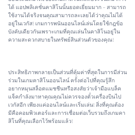
ได้ แอปพลิเคชั่นคาสิโนนั้นยอดเยี่ยมมาก – สามารถ
ใช้งานได้จริงจนคุณสามารถละเลยได้ว่าคุณไม่ได้
อยู่ในเวกัส! เกมการพนันออนไลน์เล่นโดยใช้กฎข้อ
บังคับเดียวกันเพราะเกมที่คุณเล่นในคาสิโนอยู่ใน
ความสะดวกสบายในทรัพย์สินส่วนตัวของคุณ!
ประสิทธิภาพกลายเป็นส่วนที่คุ้มค่าที่สุดในการมีส่วน
ร่วมในเกมคาสิโนออนไลน์ ครั้งต่อไปที่คุณรู้สึก
อยากหมุนสล็อตแมชชีนหรือสงสัยว่าเจ้ามือแบล็ค
แจ็คกำลังมาหาคุณคุณไม่ควรจองตั๋วเครื่องบินไป
เวกัสอีก เพียงแค่ออนไลน์และเริ่มเล่น! สิ่งที่คุณต้อง
มีคือคอมพิวเตอร์และการเชื่อมต่อเว็บรวมถึงเกมคา
สิโนที่คุณเลือกไว้พร้อมแล้ว!