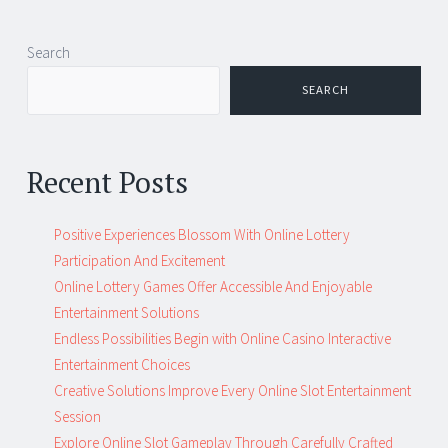
Post
←
→
Search
navigation
SEARCH
Recent Posts
Positive Experiences Blossom With Online Lottery
Participation And Excitement
Online Lottery Games Offer Accessible And Enjoyable
Entertainment Solutions
Endless Possibilities Begin with Online Casino Interactive
Entertainment Choices
Creative Solutions Improve Every Online Slot Entertainment
Session
Explore Online Slot Gameplay Through Carefully Crafted