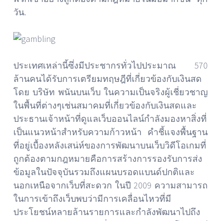
วัน.
ประเทศเหล่านี้ซึ่งมีประชากรทั่วไปประมาณ 570
ล้านคนได้รับการเตรียมทฤษฎีที่เกี่ยวข้องกับเงินสด
โดย บริษัท พนันบนเว็บ ในความเป็นจริงผู้เชี่ยวชาญ
ในพื้นที่ต่างๆเช่นสมาคมที่เกี่ยวข้องกับเงินสดและ
ประธานเจ้าหน้าที่ดูแลเว็บออนไลน์กำลังมองหาสิ่งที่
เป็นแนวหน้าสำหรับความก้าวหน้า คำชี้แจงพื้นฐาน
ที่อยู่เบื้องหลังเสน่ห์ของการพัฒนาบนเว็บวิดีโอเกมที่
ถูกต้องตามกฎหมายคือการสร้างการรองรับการส่ง
ข้อมูลในปัจจุบันรวมถึงแผนบรอดแบนด์ปกติและ
นอกเหนือจากเว็บที่สะดวก ในปี 2009 ความสามารถ
ในการเข้าถึงเว็บพบว่ามีการเคลื่อนไหวที่มี
ประโยชน์หลายล้านรายการและกำลังพัฒนาไปถึง