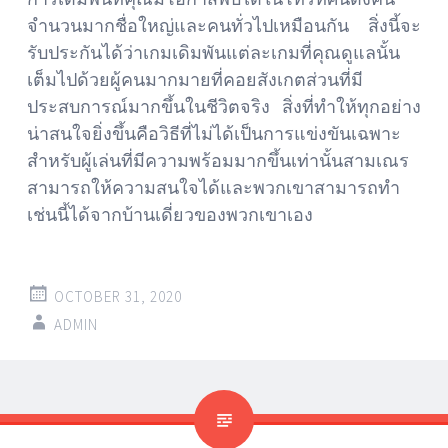
จำนวนมากชื่อใหญ่และคนทั่วไปเหมือนกัน สิ่งนี้จะ
รับประกันได้ว่าเกมเดิมพันแต่ละเกมที่คุณดูแลนั้น
เต็มไปด้วยผู้คนมากมายที่คอยสังเกตส่วนที่มี
ประสบการณ์มากขึ้นในชีวิตจริง สิ่งที่ทำให้ทุกอย่าง
น่าสนใจยิ่งขึ้นคือวิธีที่ไม่ได้เป็นการแข่งขันเฉพาะ
สำหรับผู้เล่นที่มีความพร้อมมากขึ้นเท่านั้นสามเณร
สามารถให้ความสนใจได้และพวกเขาสามารถทำ
เช่นนี้ได้จากบ้านเดี่ยวของพวกเขาเอง
OCTOBER 31, 2020
ADMIN