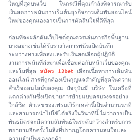
ใหญ่ที่สุดบนเว็บ ในกรณีที่คุณกำลังพิจารณารับ
เงินสดการพนันการเริ่มต้นธุรกิจการเดิมพันออนไลน์
ใหม่ของคุณเองอาจเป็นการตัดสินใจที่ดีที่สุด
ก่อนที่จะผลักดันเว็บไซต์คุณควรเล่นภารกิจพื้นฐาน
บางอย่างเช่นได้รับรางวัลการพนันเปิดบันทึก
ระหว่างทางเพื่อส่งและรับเงินสดเลือกผู้ปฏิบัติ
งานการพนันที่ส่งมาเพื่อเชื่อมต่อกับหน้าเว็บของคุณ
และในที่สุด
สมัคร 12bet
เลือกเนื้อหาการเดิมพัน
ออนไลน์ สารที่ถูกต้องเป็นกุญแจสำคัญที่สุดในความ
สำเร็จออนไลน์ของคุณ ปัจจุบันมี บริษัท ในเครือที่
แตกต่างกันซึ่งเปิดขายการย้ายแบบครบวงจรอย่าง
ใกล้ชิด ตัวเลขของเฟรมเวิร์กเหล่านี้เป็นจำนวนนาที
และสามารถนำไปใช้ได้จริงในวินาทีนี้ ไม่ว่าการเป็น
พันธมิตรจะมีความสัมพันธ์ในระดับกว้างสำหรับการ
พยายามอีกครั้งในสิ่งที่ปรากฏโดยความสนใจและ
ความจำเป็นของลูกค้า