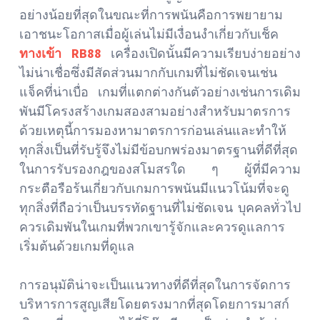
อย่างน้อยที่สุดในขณะที่การพนันคือการพยายาม
เอาชนะโอกาสเมื่อผู้เล่นไม่มีเงื่อนงำเกี่ยวกับเช็ค
ทางเข้า RB88
เครื่องเปิดนั้นมีความเรียบง่ายอย่าง
ไม่น่าเชื่อซึ่งมีสัดส่วนมากกับเกมที่ไม่ชัดเจนเช่น
แจ็คที่น่าเบื่อ เกมที่แตกต่างกันตัวอย่างเช่นการเดิม
พันมีโครงสร้างเกมสองสามอย่างสำหรับมาตรการ
ด้วยเหตุนี้การมองหามาตรการก่อนเล่นและทำให้
ทุกสิ่งเป็นที่รับรู้จึงไม่มีข้อบกพร่องมาตรฐานที่ดีที่สุด
ในการรับรองกฎของสโมสรใด ๆ ผู้ที่มีความ
กระตือรือร้นเกี่ยวกับเกมการพนันมีแนวโน้มที่จะดู
ทุกสิ่งที่ถือว่าเป็นบรรทัดฐานที่ไม่ชัดเจน บุคคลทั่วไป
ควรเดิมพันในเกมที่พวกเขารู้จักและควรดูแลการ
เริ่มต้นด้วยเกมที่ดูแล
การอนุมัติน่าจะเป็นแนวทางที่ดีที่สุดในการจัดการ
บริหารการสูญเสียโดยตรงมากที่สุดโดยการมาสก์