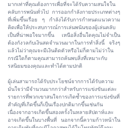
มากเท่าที่คุณต้องการเพื่อที่จะได้รับความสนใจใน
คลับการพนันทั่วไป การออกกำลังกายประเภทต่างๆ
ที่เพิ่มขึ้นเรื่อย ๆ กำลังได้รับการกำหนดแนวความ
คิดเพื่อให้ประสบการณ์การเล่นพนันของผู้เล่นคลับ
เป็นที่น่าพอใจมากขึ้น เหนือสิ่งอื่นใดคุณไม่จำเป็น
ต้องกังวลกับเงินสดจำนวนมากในการทำสิ่งนี้ จริงๆ
แล้วไม่ว่าคุณจะมีเงินติดตัวหรือไม่ก็ตามไม่ว่าใน
กรณีใดก็ตามคุณสามารถค้นพบสิ่งที่เหมาะกับ
รสนิยมของคุณและทำได้ตามปกติ
ผู้เล่นสามารถได้รับประโยชน์จากการได้รับความ
มั่นใจว่ามีจำนวนมากกว่าสำหรับการแข่งขันแต่ละ
รายการที่พวกเขาสนใจการเกิดซ้ำของการแข่งขันที่
สำคัญที่เกิดขึ้นก็เป็นเรื่องปกติมากขึ้นเช่นกัน
เนื่องจากอาจเกิดขึ้นสองครั้งในหลายสัปดาห์และ
อาจเกิดขึ้นในบางพื้นที่ นอกจากนี้ความก้าวหน้าใน
การเดิมพันที่คุณมีโอกาสพบได้ในโทรทัศน์ดึงคน