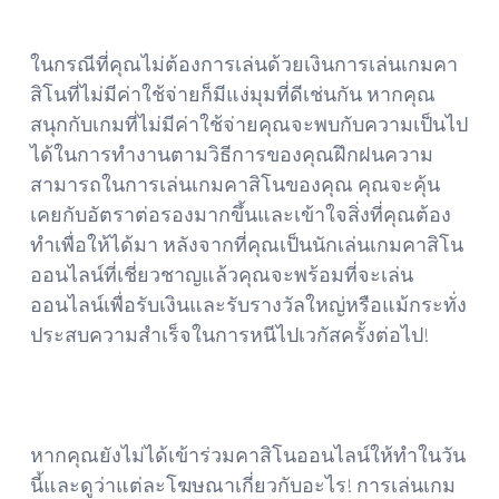
ในกรณีที่คุณไม่ต้องการเล่นด้วยเงินการเล่นเกมคา
สิโนที่ไม่มีค่าใช้จ่ายก็มีแง่มุมที่ดีเช่นกัน หากคุณ
สนุกกับเกมที่ไม่มีค่าใช้จ่ายคุณจะพบกับความเป็นไป
ได้ในการทำงานตามวิธีการของคุณฝึกฝนความ
สามารถในการเล่นเกมคาสิโนของคุณ คุณจะคุ้น
เคยกับอัตราต่อรองมากขึ้นและเข้าใจสิ่งที่คุณต้อง
ทำเพื่อให้ได้มา หลังจากที่คุณเป็นนักเล่นเกมคาสิโน
ออนไลน์ที่เชี่ยวชาญแล้วคุณจะพร้อมที่จะเล่น
ออนไลน์เพื่อรับเงินและรับรางวัลใหญ่หรือแม้กระทั่ง
ประสบความสำเร็จในการหนีไปเวกัสครั้งต่อไป!
หากคุณยังไม่ได้เข้าร่วมคาสิโนออนไลน์ให้ทำในวัน
นี้และดูว่าแต่ละโฆษณาเกี่ยวกับอะไร! การเล่นเกม