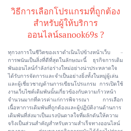
วิธีการเลือกโปรแกรมที่ถูกต้อง
สำหรับผู้ให้บริการ
ออนไลน์sanook69s ?
ทุกวงการในชีวิตของเราดำเนินไปข้างหน้าเว็บ –
การพนันเป็นสิ่งที่ดีที่สุดในลักษณะนี้ ธุรกิจการเดิม
พันออนไลน์กำลังก่อร่างใหม่อย่างน่าประหลาดใจ
ได้รับการจัดการและจำเป็นอย่างยิ่งทั้งในหมู่ผู้เล่น
และผู้เชี่ยวชาญด้านการเขียนโปรแกรม การเปิดใช้
งานเว็บไซต์เดิมพันนั้นเกี่ยวข้องกับความก้าวหน้า
จำนวนมากที่ควรค่าแก่การพิจารณา การเลือก
เนื้อหาการเดิมพันที่ถูกต้องและผู้ปฏิบัติงานด้านการ
เดิมพันที่ส่งมาเป็นแรงบันดาลใจที่ผลักดันให้ความ
จริงเป็นส่วนสำคัญสำหรับความสำเร็จทางออนไลน์