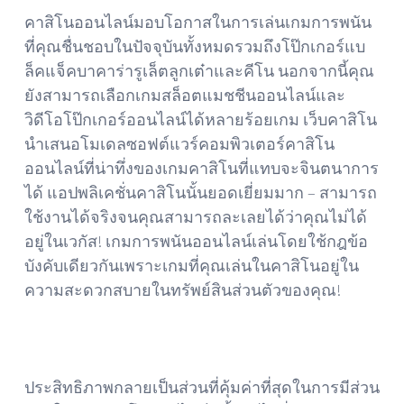
คาสิโนออนไลน์มอบโอกาสในการเล่นเกมการพนัน
ที่คุณชื่นชอบในปัจจุบันทั้งหมดรวมถึงโป๊กเกอร์แบ
ล็คแจ็คบาคาร่ารูเล็ตลูกเต๋าและคีโน นอกจากนี้คุณ
ยังสามารถเลือกเกมสล็อตแมชชีนออนไลน์และ
วิดีโอโป๊กเกอร์ออนไลน์ได้หลายร้อยเกม เว็บคาสิโน
นำเสนอโมเดลซอฟต์แวร์คอมพิวเตอร์คาสิโน
ออนไลน์ที่น่าทึ่งของเกมคาสิโนที่แทบจะจินตนาการ
ได้ แอปพลิเคชั่นคาสิโนนั้นยอดเยี่ยมมาก – สามารถ
ใช้งานได้จริงจนคุณสามารถละเลยได้ว่าคุณไม่ได้
อยู่ในเวกัส! เกมการพนันออนไลน์เล่นโดยใช้กฎข้อ
บังคับเดียวกันเพราะเกมที่คุณเล่นในคาสิโนอยู่ใน
ความสะดวกสบายในทรัพย์สินส่วนตัวของคุณ!
ประสิทธิภาพกลายเป็นส่วนที่คุ้มค่าที่สุดในการมีส่วน