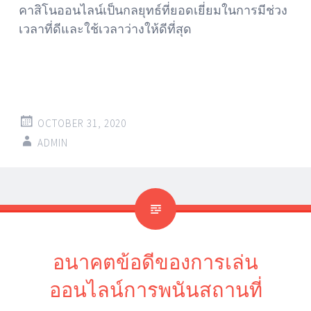
คาสิโนออนไลน์เป็นกลยุทธ์ที่ยอดเยี่ยมในการมีช่วง
เวลาที่ดีและใช้เวลาว่างให้ดีที่สุด
OCTOBER 31, 2020
ADMIN
อนาคตข้อดีของการเล่น
ออนไลน์การพนันสถานที่