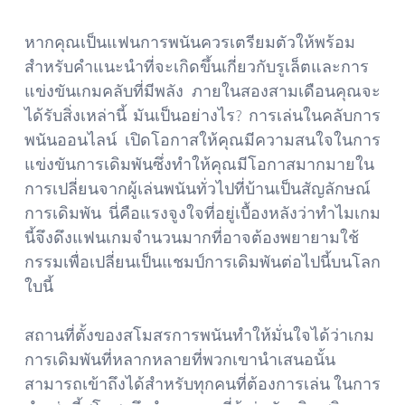
หากคุณเป็นแฟนการพนันควรเตรียมตัวให้พร้อม
สำหรับคำแนะนำที่จะเกิดขึ้นเกี่ยวกับรูเล็ตและการ
แข่งขันเกมคลับที่มีพลัง ภายในสองสามเดือนคุณจะ
ได้รับสิ่งเหล่านี้ มันเป็นอย่างไร? การเล่นในคลับการ
พนันออนไลน์ เปิดโอกาสให้คุณมีความสนใจในการ
แข่งขันการเดิมพันซึ่งทำให้คุณมีโอกาสมากมายใน
การเปลี่ยนจากผู้เล่นพนันทั่วไปที่บ้านเป็นสัญลักษณ์
การเดิมพัน นี่คือแรงจูงใจที่อยู่เบื้องหลังว่าทำไมเกม
นี้จึงดึงแฟนเกมจำนวนมากที่อาจต้องพยายามใช้
กรรมเพื่อเปลี่ยนเป็นแชมป์การเดิมพันต่อไปนี้บนโลก
ใบนี้
สถานที่ตั้งของสโมสรการพนันทำให้มั่นใจได้ว่าเกม
การเดิมพันที่หลากหลายที่พวกเขานำเสนอนั้น
สามารถเข้าถึงได้สำหรับทุกคนที่ต้องการเล่น ในการ