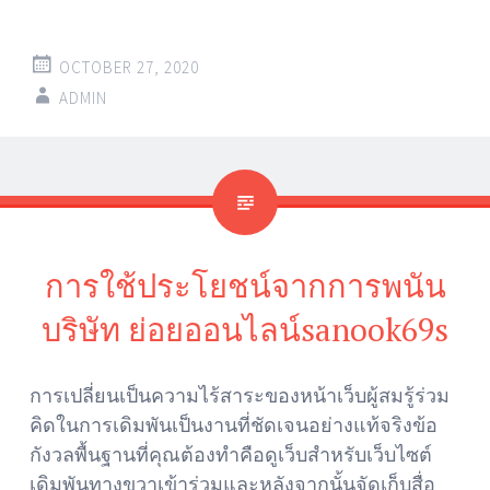
OCTOBER 27, 2020
ADMIN
การใช้ประโยชน์จากการพนัน
บริษัท ย่อยออนไลน์sanook69s
การเปลี่ยนเป็นความไร้สาระของหน้าเว็บผู้สมรู้ร่วม
คิดในการเดิมพันเป็นงานที่ชัดเจนอย่างแท้จริงข้อ
กังวลพื้นฐานที่คุณต้องทำคือดูเว็บสำหรับเว็บไซต์
เดิมพันทางขวาเข้าร่วมและหลังจากนั้นจัดเก็บสื่อ