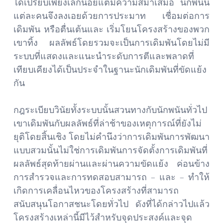
ได้เปรียบเพียงเล็กน้อยแต่มีความสม่ำเสมอ นักพนัน
แต่ละคนจึงลงเอยด้วยการประมาท เชื่อมต่อการ
เดิมพัน หรือตื่นเต้นและ เริ่มโยนโครงสร้างของพวก
เขาทิ้ง ผลลัพธ์โดยรวมจะเป็นการเดิมพันโดยไม่มี
ระบบที่แสดงและแนะนำระดับการตีและพลาดที่
เทียบเคียงได้เป็นประจำในฐานะนักเดิมพันที่ขัดแย้ง
กัน
กฎระเบียบวินัยทั้งระบบนั้นสวนทางกับนักพนันทั่วไป
เขาเดิมพันกับผลลัพธ์ที่ล่าช้าของเหตุการณ์ที่ยังไม่
ยุติโดยสิ้นเชิง โดยไม่คำนึงว่าการเดิมพันการพัฒนา
แบบสวมนั้นไม่ใช่การเดิมพันการจัดตั้งการเดิมพันที่
ผลลัพธ์สุดท้ายผ่านและผ่านความขัดแย้ง ค่อนข้าง
การสำรวจและการทดสอบสามารถ – และ – ทำให้
เกิดการเคลื่อนไหวของโครงสร้างที่สามารถ
สนับสนุนโอกาสชนะโดยทั่วไป ดังที่ได้กล่าวไปแล้ว
โครงสร้างเหล่านี้มีไว้สำหรับจุดประสงค์และจุด