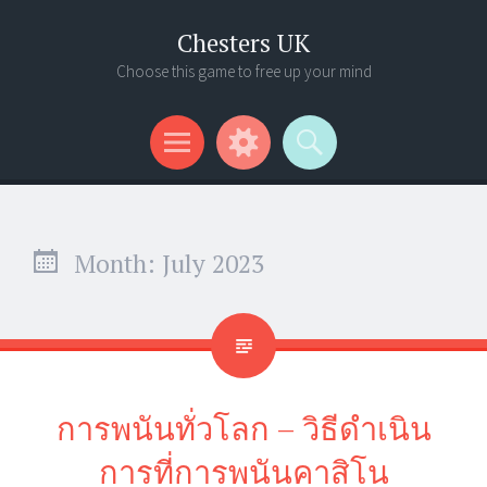
Chesters UK
Choose this game to free up your mind
Menu
Widgets
Search
Month:
July 2023
การพนันทั่วโลก – วิธีดำเนิน
การที่การพนันคาสิโน