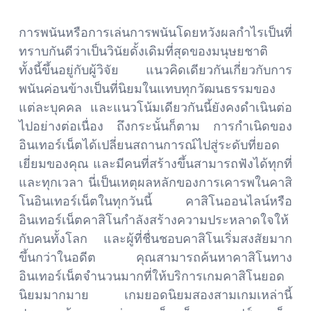
การพนันหรือการเล่นการพนันโดยหวังผลกำไรเป็นที่
ทราบกันดีว่าเป็นวินัยดั้งเดิมที่สุดของมนุษยชาติ
ทั้งนี้ขึ้นอยู่กับผู้วิจัย แนวคิดเดียวกันเกี่ยวกับการ
พนันค่อนข้างเป็นที่นิยมในแทบทุกวัฒนธรรมของ
แต่ละบุคคล และแนวโน้มเดียวกันนี้ยังคงดำเนินต่อ
ไปอย่างต่อเนื่อง ถึงกระนั้นก็ตาม การกำเนิดของ
อินเทอร์เน็ตได้เปลี่ยนสถานการณ์ไปสู่ระดับที่ยอด
เยี่ยมของคุณ และมีคนที่สร้างขึ้นสามารถฟังได้ทุกที่
และทุกเวลา นี่เป็นเหตุผลหลักของการเคารพในคาสิ
โนอินเทอร์เน็ตในทุกวันนี้ คาสิโนออนไลน์หรือ
อินเทอร์เน็ตคาสิโนกำลังสร้างความประหลาดใจให้
กับคนทั้งโลก และผู้ที่ชื่นชอบคาสิโนเริ่มสงสัยมาก
ขึ้นกว่าในอดีต คุณสามารถค้นหาคาสิโนทาง
อินเทอร์เน็ตจำนวนมากที่ให้บริการเกมคาสิโนยอด
นิยมมากมาย เกมยอดนิยมสองสามเกมเหล่านี้