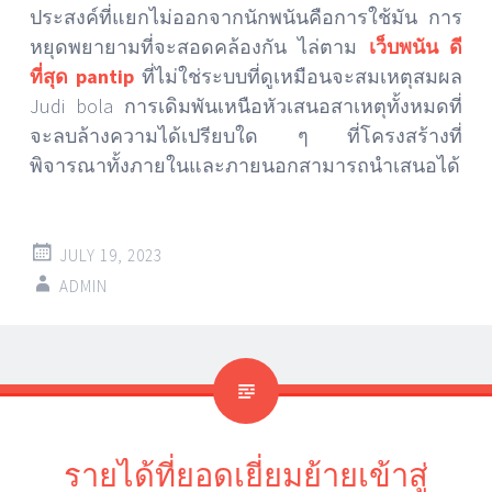
ประสงค์ที่แยกไม่ออกจากนักพนันคือการใช้มัน การ
หยุดพยายามที่จะสอดคล้องกัน ไล่ตาม
เว็บพนัน ดี
ที่สุด pantip
ที่ไม่ใช่ระบบที่ดูเหมือนจะสมเหตุสมผล
Judi bola การเดิมพันเหนือหัวเสนอสาเหตุทั้งหมดที่
จะลบล้างความได้เปรียบใด ๆ ที่โครงสร้างที่
พิจารณาทั้งภายในและภายนอกสามารถนำเสนอได้
JULY 19, 2023
ADMIN
รายได้ที่ยอดเยี่ยมย้ายเข้าสู่