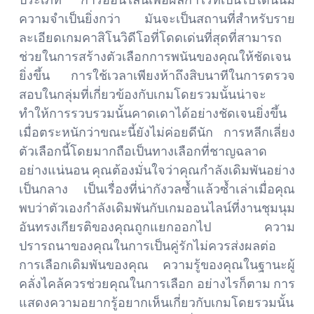
ความจำเป็นยิ่งกว่า มันจะเป็นสถานที่สำหรับราย
ละเอียดเกมคาสิโนวิดีโอที่โดดเด่นที่สุดที่สามารถ
ช่วยในการสร้างตัวเลือกการพนันของคุณให้ชัดเจน
ยิ่งขึ้น การใช้เวลาเพียงห้าถึงสิบนาทีในการตรวจ
สอบในกลุ่มที่เกี่ยวข้องกับเกมโดยรวมนั้นน่าจะ
ทำให้การรวบรวมนั้นคาดเดาได้อย่างชัดเจนยิ่งขึ้น
เมื่อตระหนักว่าขณะนี้ยังไม่ค่อยดีนัก การหลีกเลี่ยง
ตัวเลือกนี้โดยมากถือเป็นทางเลือกที่ชาญฉลาด
อย่างแน่นอน คุณต้องมั่นใจว่าคุณกำลังเดิมพันอย่าง
เป็นกลาง เป็นเรื่องที่น่ากังวลซ้ำแล้วซ้ำเล่าเมื่อคุณ
พบว่าตัวเองกำลังเดิมพันกับเกมออนไลน์ที่งานชุมนุม
อันทรงเกียรติของคุณถูกแยกออกไป ความ
ปรารถนาของคุณในการเป็นคู่รักไม่ควรส่งผลต่อ
การเลือกเดิมพันของคุณ ความรู้ของคุณในฐานะผู้
คลั่งไคล้ควรช่วยคุณในการเลือก อย่างไรก็ตาม การ
แสดงความอยากรู้อยากเห็นเกี่ยวกับเกมโดยรวมนั้น