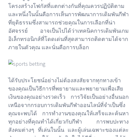
โครงสร้างโฟกัสที่แตกต่างกันที่คุณควรปฏิบัติตาม
และหนึ่งในนั้นคือการเห็นการพัฒนาการเดิมพันกีฬา
ที่ยุติธรรมซึ่งสามารถช่วยคุณในการเลือกที่น่า
อัศจรรย์ อาจเป็นไปได้ว่าเทคนิคการเดิมพันเกม
อิเล็กทรอนิกส์ที่โดดเด่นที่สุดสามารถติดตามได้จาก
ภายในตัวคุณ และนั่นคือการบล็อก
ได้รับประโยชน์อย่างไม่ต้องสงสัยจากทุกทางเข้า
ของคุณเป็นวิธีการที่พยายามและพยายามเพื่อเสีย
เงินของคุณอย่างรวดเร็ว การวิจัยเป็นอย่างอื่นนอก
เหนือจากกรอบการเดิมพันกีฬาออนไลน์ที่จำเป็นซึ่ง
คุณจะพบได้ การทำงานของคุณให้เสร็จและค้นหา
ทุกอย่างที่คุณทำได้เกี่ยวกับกีฬา การพบปะทาง
สังคมต่างๆ ที่เล่นในนั้น และผู้เล่นเฉพาะของแต่ละ