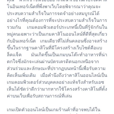
โนอินเทอร์เน็ตที่พึ่งพาเว็บโดยพิจารณาว่าคุณจะ
ประสบความสำเร็จในการจดจำอย่างสมบูรณ์ได้
อย่างไรที่คุณต้องการที่จะประสบความสำเร็จในการ
รวมกัน เกมคอมพิวเตอร์ประเภทนี้เป็นที่รู้จักกันใน
หมู่คนเฉพาะว่าเป็นเกมคาสิโนออนไลน์ที่ดีที่สุดเกี่ยว
กับอินเทอร์เน็ต เกมเดียวที่ไม่สั่นคลอนซึ่งอาจสร้าง
ขึ้นในรากฐานคาสิโนที่มีโครงสร้างเว็บไซต์คือแบ
ล็คแจ็ค มันเกิดขึ้นเป็นเกมบนโต๊ะทำอาหารที่น่า
ตกใจซึ่งมักจะเล่นผ่านบัตรเครดิตนอกเหนือจาก
ส่วนร่วมและลักษณะที่ปรากฏบนหน้านี้เพื่อรับความ
คิดเห็นเพิ่มเติม เมื่อคำนึงถึงว่าคาสิโนออนไลน์เป็น
เกมคอมพิวเตอร์ส่วนบุคคลอย่างแท้จริงสำหรับเอซ
เห็นได้ชัดว่าดีกว่ามากหากใช้โครงสร้างคาสิโนที่ตั้ง
ค่าบนเว็บเพื่อรับสถานการณ์ที่เล่น
เกมเปิดตัวออนไลน์เป็นเกมร้านค้าที่อาจพบได้ใน