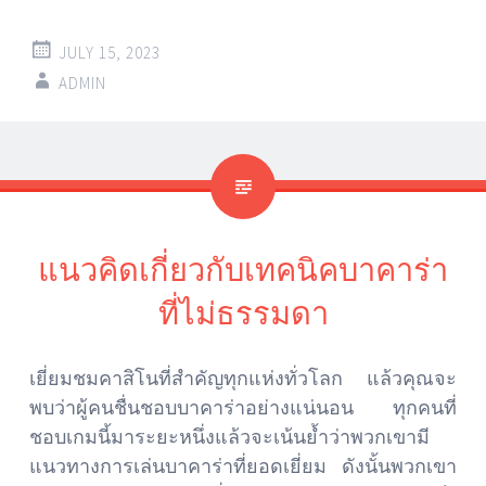
JULY 15, 2023
ADMIN
แนวคิดเกี่ยวกับเทคนิคบาคาร่า
ที่ไม่ธรรมดา
เยี่ยมชมคาสิโนที่สำคัญทุกแห่งทั่วโลก แล้วคุณจะ
พบว่าผู้คนชื่นชอบบาคาร่าอย่างแน่นอน ทุกคนที่
ชอบเกมนี้มาระยะหนึ่งแล้วจะเน้นย้ำว่าพวกเขามี
แนวทางการเล่นบาคาร่าที่ยอดเยี่ยม ดังนั้นพวกเขา