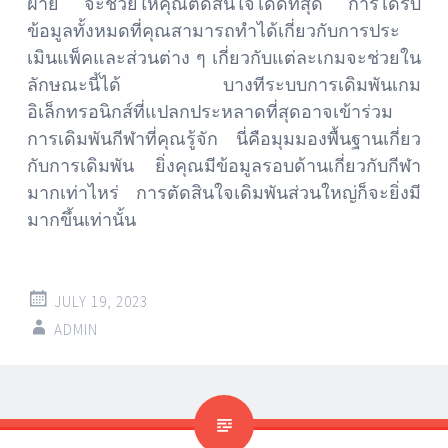
ฝ่าย จะช่วยให้คุณตัดสินใจได้ดีที่สุด การได้รับ
ข้อมูลทั้งหมดที่คุณสามารถทำได้เกี่ยวกับการประ
เมินแพ็คและส่วนต่าง ๆ เกี่ยวกับแต่ละเกมจะช่วยใน
ลักษณะนี้ได้ บางทีระบบการเดิมพันเกม
อิเล็กทรอนิกส์ที่แปลกประหลาดที่สุดอาจเข้าร่วม
การเดิมพันกีฬาที่คุณรู้จัก นี่คือมุมมองพื้นฐานเกี่ยว
กับการเดิมพัน ยิ่งคุณมีข้อมูลรอบด้านเกี่ยวกับกีฬา
มากเท่าไหร่ การตัดสินใจเดิมพันส่วนใหญ่ก็จะยิ่งมี
มากขึ้นเท่านั้น
JULY 19, 2023
ADMIN