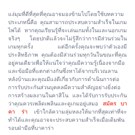
แง่มุมที่ดีที่สุดที่คุณอาจมองข้ามไปโดยใช้บทความ
ประเภทนี้คือ คุณสามารถประสบความสำเร็จในเกม
ไพ่ได้ หากคุณเรียนรู้ที่จะเล่นเกมทั้งในและนอกเกม
จริงๆ โดยปกติแล้วจะไม่รู้สึกว่าการมีส่วนร่วมใน
เกมทุกครั้ง แต่อีกครั้งคุณจะพบว่าตัวเองมี
ประสิทธิภาพ คุณต้องมีส่วนร่วมทุกวันในขณะที่คุณ
อยู่คนเดียวเพื่อให้แน่ใจว่าคุณมีความรู้เนื่องจากมือ
และข้อมือที่แตกต่างกันซึ่งหาได้จากบริเวณลาน
หลังบ้านและคุณมีแง่ดีเกี่ยวกับการดำเนินการต่อ
การรับประกันส่วนบุคคลมีความสำคัญอย่างยิ่งต่อ
การสร้างผลงานในคาสิโน และได้รับการรับประกัน
ว่าคุณควรเพลิดเพลินและดูเกมอยู่เสมอ
สมัคร บา
คา ร่า
เข้าใกล้ความลุ่มหลงให้มากที่สุดเท่าที่จะ
ทำได้และคุณอาจจะประสบความสำเร็จเมื่อเดิมพัน
รอบฝ่ามือที่บาคาร่า