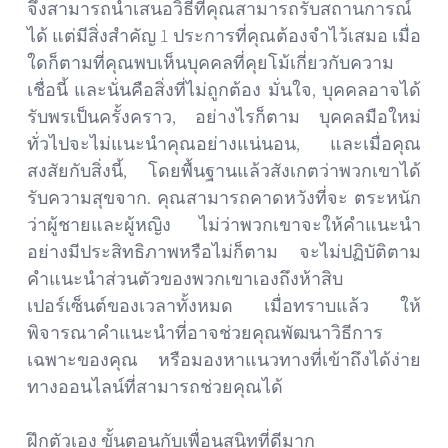
จึงสามารถนำเสนอวิธีที่คุณสามารถรับสถานการณ์
ได้ แต่มีสิ่งสำคัญ 1 ประการที่คุณต้องจำไว้เสมอ เมื่อ
ใดก็ตามที่คุณพบเห็นบุคคลที่คุยโม้เกี่ยวกับความ
เชื่อนี้ และนั่นคือสิ่งที่ไม่ถูกต้อง มั่นใจ, บุคคลอาจได้
รับพรเป็นครั้งคราว, อย่างไรก็ตาม บุคคลมือใหม่
ทั่วไปจะไม่แนะนำคุณอย่างแน่นอน, และเมื่อคุณ
สงสัยกับสิ่งนี้, โดยพื้นฐานแล้วสังเกตว่าพวกเขาได้
รับความสุขจาก. คุณสามารถคาดหวังที่จะ ตระหนัก
ว่าผู้ชายและผู้หญิง ไม่ว่าพวกเขาจะให้คำแนะนำ
อย่างมีประสิทธิภาพหรือไม่ก็ตาม จะไม่ปฏิบัติตาม
คำแนะนำส่วนตัวของพวกเขาเองถึงห้าสิบ
เปอร์เซ็นต์ของเวลาทั้งหมด เมื่อทราบแล้ว ให้
พิจารณาคำแนะนำที่อาจช่วยคุณพัฒนาวิธีการ
เฉพาะของคุณ หรือมองหาแนวทางที่เข้าถึงได้ง่าย
ทางออนไลน์ที่สามารถช่วยคุณได้
ฝึกตัวเอง ขั้นตอนกับเพื่อนสนิทที่ดีมาก