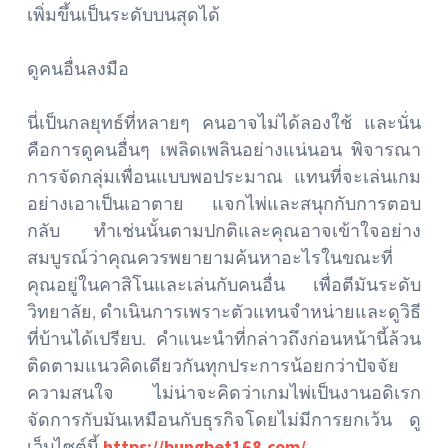
เพิ่มขึ้นเป็นระดับบนสุดได้
ดูคนอื่นลงมือ
นี่เป็นกลยุทธ์ที่หลายๆ คนอาจไม่ได้ลองใช้ และนั่น
คือการดูคนอื่นๆ เพลิดเพลินอย่างแน่นอน พิจารณา
การจัดกลุ่มเพื่อนแบบพอประมาณ แทนที่จะเล่นเกม
อย่างเอาเป็นเอาตาย แจกไพ่และสนุกกับการตอบ
กลับ ทำเช่นนั้นตามปกติและคุณอาจเข้าใจอย่าง
สมบูรณ์ว่าคุณควรพยายามค้นหาอะไรในขณะที่
คุณอยู่ในคาสิโนและเล่นกับคนอื่น เพื่อตีมันระดับ
วิทยาลัย, ดำเนินการเพราะตัวแทนจำหน่ายและดูวิธี
ที่บ้านได้เปรียบ. คำแนะนำที่กล่าวถึงก่อนหน้านี้ล้วน
ติดตามแนวคิดเดียวกันทุกประการน้อยกว่าปัจจัย
ความสนใจ ไม่น่าจะคิดว่าเกมไพ่เป็นงานอดิเรก
จัดการกับมันเหมือนกับธุรกิจโดยไม่มีการยกเว้น ดู
เว็บไซต์นี้
https://bungbet168.com/
.