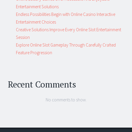
Entertainment Solutions
Endless Possibilities Begin with Online Casino Interactive
Entertainment Choices
Creative Solutions Improve Every Online Slot Entertainment
Session
Explore Online Slot Gameplay Through Carefully Crafted
Feature Progression
Recent Comments
No comments to show.