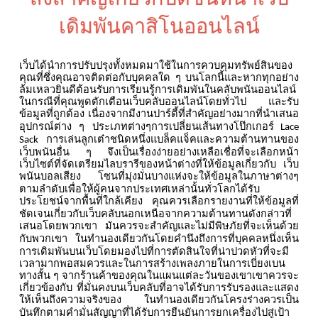
เดิมพันคาสิโนออนไลน์
เว็บได้นำการปรับปรุงทั้งหมดมาใช้ในการควบคุมทรัพย์สินของ
คุณที่ซึ่งคุณอาจติดต่อกับบุคคลใด
ๆ
บนโลกนี้และหากทุกอย่าง
ล้มเหลวยินดีต้อนรับการเรียนรู้การเดิมพันในคลับพนันออนไลน์
ในกรณีที่คุณพูดตักเตือนเว็บคลับออนไลน์โดยทั่วไป
และรับ
ข้อมูลที่ถูกต้อง
เนื่องจากมีงานปาร์ตี้ที่สำคัญอย่างมากที่นำเสนอ
อุปกรณ์ต่าง
ๆ
ประเภทต่างๆการเปลี่ยนเส้นทางโป๊กเกอร์
Lace
การเล่นลูกเต๋าชนิดหนึ่งแบล็คแจ็คและความต้านทานของ
Sack
เว็บพนันอื่น
ๆ
จึงเป็นเรื่องง่ายอย่างเหลือเชื่อที่จะเลือกหน้า
เว็บไซต์ที่จัดเตรียมไลบรารีของหน้าต่างที่ให้ข้อมูลเกี่ยวกับ
เว็บ
พนันบอลเสียง
โซนที่มุ่งมั่นบางแห่งจะให้ข้อมูลในภาษาต่างๆ
ตามลำดับเพื่อให้ผู้คนจากประเทศเหล่านั้นทั่วโลกได้รับ
ประโยชน์จากพื้นที่ใกล้เคียง
คุณควรเลือกรายงานที่ให้ข้อมูลที่
ชัดเจนเกี่ยวกับเว็บคลับนอกเหนือจากความต้านทานดังกล่าวที่
เสนอโดยพวกเขา
มันควรจะสำคัญและไม่มีพิษภัยที่จะเห็นด้วย
กับพวกเขา
ในทำนองเดียวกันโดยคำนึงถึงการที่บุคคลหนึ่งเห็น
การเดิมพันบนเว็บโดยมองไปที่การตัดสินใจที่น่าปวดหัวที่จะมี
เวลามากพอสมควรและในการสร้างเพลงภายในการเบี่ยงเบน
ทางสั้น
ๆ
จากร้านค้าของคุณในแผนแต่ละวันของเขาเขาควรจะ
เกี่ยวข้องกับ
ที่มั่นคงบนเว็บคลับที่อาจได้รับการรับรองและแสดง
ให้เห็นถึงความจริงของ
ในทำนองเดียวกันโครงร่างควรเป็น
บันทึกตามคำมั่นสัญญาที่ได้รับการยืนยันการยกเครื่องไปสู่เป้า