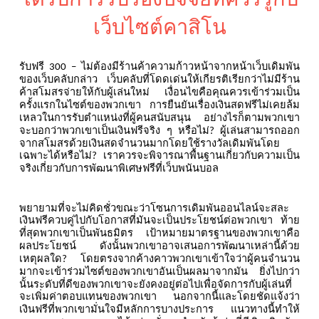
เว็บไซต์คาสิโน
รับฟรี
ไม่ต้องมีร้านค้าความก้าวหน้าจากหน้าเว็บเดิมพัน
300 –
ของเว็บคลับกล่าว
เว็บคลับที่โดดเด่นให้เกียรติเรียกว่าไม่มีร้าน
ค้าสโมสรจ่ายให้กับผู้เล่นใหม่
เงื่อนไขคือคุณควรเข้าร่วมเป็น
ครั้งแรกในไซต์ของพวกเขา
การยืนยันเรื่องเงินสดฟรีไม่เคยล้ม
เหลวในการรับตำแหน่งที่ผู้คนสนับสนุน
อย่างไรก็ตามพวกเขา
จะบอกว่าพวกเขาเป็นเงินฟรีจริง
ๆ
หรือไม่
ผู้เล่นสามารถออก
?
จากสโมสรด้วยเงินสดจำนวนมากโดยใช้รางวัลเดิมพันโดย
เฉพาะได้หรือไม่
เราควรจะพิจารณาพื้นฐานเกี่ยวกับความเป็น
?
จริงเกี่ยวกับการพัฒนาพิเศษฟรีที่เว็บพนันบอล
พยายามที่จะไม่คิดชั่วขณะว่าโซนการเดิมพันออนไลน์จะสละ
เงินฟรีควบคู่ไปกับโอกาสที่มันจะเป็นประโยชน์ต่อพวกเขา
ท้าย
ที่สุดพวกเขาเป็นพันธมิตร
เป้าหมายมาตรฐานของพวกเขาคือ
ผลประโยชน์
ดังนั้นพวกเขาอาจเสนอการพัฒนาเหล่านี้ด้วย
เหตุผลใด
โดยตรงจากค้างคาวพวกเขาเข้าใจว่าผู้คนจำนวน
?
มากจะเข้าร่วมไซต์ของพวกเขาอันเป็นผลมาจากมัน
ยิ่งไปกว่า
นั้นระดับที่ดีของพวกเขาจะยังคงอยู่ต่อไปเพื่อจัดการกับผู้เล่นที่
จะเพิ่มค่าตอบแทนของพวกเขา
นอกจากนี้และโดยชัดแจ้งว่า
เงินฟรีที่พวกเขามั่นใจมีหลักการบางประการ
แนวทางนี้ทำให้