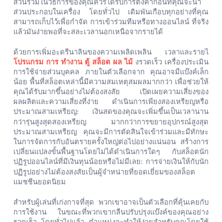
ส่วนร่วมในวิธีการของคุณควรได้รับการตั้งค่าก่อนที่คุณจะนำ
ส่วนประกอบในเครื่อง
โดยทั่วไป
เดิมพันเกือบทุกอย่างที่คุณ
สามารถเก็บไว้เพื่อกำจัด
การเข้าร่วมทีมหรือทางออนไลน์
ที่จริง
แล้วมันง่ายพอที่จะสละเวลานอกเหนือจากรายได้
ด้วยการเพิ่มอะดรีนาลินของความเพลิดเพลิน
เวลาและรายไ
โปรแกรม การ ทำงาน ตู้ สล็อต ผล ไม้
งรวดเร็ว
เครื่องประเมิน
การใช้จ่ายส่วนบุคคล
ภายในตัวเลือกจาก
คุณอาจมีแบ๊งค์เล็ก
น้อย
พื้นที่สล็อตเหล่านี้มีความสมเหตุสมผลมากกว่า
เพื่อช่วยให้
คุณได้รับมากขึ้นอย่างไม่ต้องสงสัย
เปิดเผยความเสี่ยงของ
ผลผลิตและความเสี่ยงที่ง่าย
ดำเนินการเพียงสองเหรียญหรือ
ประมาณสามเหรียญ
เงินสดของคุณจะเพิ่มขึ้นเป็นเวลานาน
:
กว่ารุ่นสูงสุดสองเหรียญ
มากกว่าการขยายอุปกรณ์สูงสุด
ประมาณสามเหรียญ
คุณจะมีการตัดสินใจเข้าร่วมและมีทักษะ
ในการจัดการกับอันตรายครั้งใหญ่ต่อไปอย่างแน่นอน
สร้างการ
เปลี่ยนแปลงขั้นพื้นฐานโดยไม่ได้ดำเนินการใดๆ
กับสล็อตนัก
ปฏิรูปออนไลน์ที่มีเงินทุนน้อยหรือไม่มีเลย
การจ่ายเงินให้กับนัก
:
ปฏิรูปอย่างไม่ต้องสงสัยเป็นผู้จำหน่ายที่ยอดเยี่ยมของสล็อต
แมชชีนยอดนิยม
สำหรับผู้เล่นที่เก่งกาจที่สุด
พวกเขาอาจเป็นตัวเลือกที่คุ้นเคยกับ
การใช้งาน
ในขณะที่พวกเขากลืนปรับปรุงแบ๊งค์ของคุณอย่าง