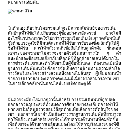
หมายการเดิมพัน
ในทำนองเดียวกันโดยรวมแล้วจะมีความสัมพันธ์ของการเดิม
พันบ้านที่ให้ข้อได้เปรียบของผู้ซื้ออย่างน่าอัศจรรย์
อาจไม่มี
อะไรที่น่าประหลาดใจไปกว่าการถูกเรียกเก็บเงินจากคลับพนันที่
ซึ่งด้วยแรงจูงใจที่มีมนต์สะกดที่ได้รับการรับรองซึ่งผลักดันให้ผู้
ซื้อไม่ได้รับ
ควรให้พลังงานที่เชื่อถือได้กับลูกค้าคือ
ขั้นตอน
เฉพาะของพวกเขาไม่ควรจะจ่ายด้วยจินตนาการใด
ๆ
คำ
แนะนำและข้อเสนอเกี่ยวกับบล็อกพีซีที่ลูกค้าอาจเล่นได้มากใน
การชำระคืนเขาและทำให้เขาเป็นผู้ซื้อที่มั่นคง
ต้องประเมินพื้น
ฐานการเดิมพันบนเว็บคือการจัดเก็บความต้านทานความสำเร็จ
รางวัลฟรีและโครงสร้างส่วนหนึ่งอย่างไม่สิ้นสุด
ผู้เยี่ยมชมหน้า
จากการตรวจสอบจะเคารพคะแนนนี้เนื่องจากสามารถช่วยเขา
ในการเลือกคลับพนันออนไลน์แบบเปิดประตูได้
มันควรจะมีอะไรมากกว่านั้นสำหรับการร่วมเดิมพันที่ถูกปลด
ออกจากวัตถุประสงค์ทั้งหมดการศึกษาอย่างละเอียดอาจทำให้
พวกเขาไม่กี่คนตรวจสอบวิธีสุดท้ายเพื่อเลือกการตัดสินใจของ
เขา
นอกจากนี้เขาจำเป็นต้องวางรากฐานการเดิมพันที่สามารถ
ทำให้แข็งแกร่งสำหรับเขาที่จะได้รับความต้านทานที่คมชัดขึ้น
เพื่อที่เขาจะได้รับการเปลี่ยนแปลงโดยใช้ความร้อนแรงของพีซี