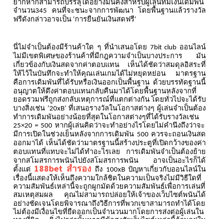
ยากหากสามารถบรรลุได้อย่างมั่นคงสำหรับผู้เล่นที่มีเงินเดิมพัน
จำนวน
คนที่จะชนะจากการพัฒนา
โดยพื้นฐานแล้วรางวัล
345
ฟรีดังกล่าวอาจเป็น
การยืนยันเงินสดฟรี
‘
‘
นี่ไม่จำเป็นต้องมีร้านค้าใด
ๆ
ที่นำเสนอโดย
ออนไลน์
7bit club
ไม่มีเขตพิเศษของร้านค้าที่มีกฎความจำเป็นบางประการ
มัน
เกี่ยวข้องกับเงินสดจากค่าตอบแทน
เห็นได้ชัดว่าสมดุลอิสระที่
ให้ไว้ในบันทึกจะทำให้คุณเล่นเกมได้ไม่หยุดหย่อน
มาตรฐาน
คือการเดิมพันที่ได้รับหรือเงินออกเป็นพื้นฐาน
ด้วยบรรทัดฐานนี้
อนุญาตให้ดึงค่าตอบแทนกลับคืนมาได้โดยพื้นฐานหลังจากที่
ยอดรวมฟรีถูกส่งกลับเหตุการณ์ที่แตกต่างกัน
โดยทั่วไปจะได้รับ
บางสิ่งเช่น
ที่เสนอรางวัลในโอกาสต่างๆ
ผู้เล่นจำเป็นต้อง
’20xB’
ทำการเดิมพันอย่างน้อยที่สุดในโอกาสต่างๆที่ได้รับรางวัลเช่น
หากผู้เล่นคิดว่าจะทำอย่างไรโดยไม่คำนึงถึงว่าจะ
25×20 = 500
มีการเปิดในช่วงเย็นหลังจากการเดิมพัน
ควรจะถอนเงินสด
500
ออกมาได้
เห็นได้ชัดว่ามาตรฐานนี้สร้างประตูที่เปิดกว้างของค่า
ตอบแทนที่แทบจะไม่ได้ทำอะไรเลย
การเดิมพันจำเป็นต้องย้าย
จากสโมสรการพนันไปยังสโมสรการพนัน
อาจเป็นอะไรก็ได้
188bet
สํารอง
ตั้งแต่
ถึง
ปัญหาเกี่ยวกับออนไลน์ใน
100xB
เรื่องนี้แสดงให้เห็นถึงความใกล้ชิดในความเป็นจริงไม่มีวิธีใดที่
ความสัมพันธ์เหล่านี้จะถูกผูกมัดด้วยความสัมพันธ์เพื่อการเล่นที่
สมเหตุสมผล
คุณไม่สามารถปล่อยให้เจ้าของเว็บไซต์พนันได้
อย่างชัดเจนโดยพิจารณาถึงวิธีการที่พวกเขาสามารถทำได้โดย
ไม่ต้องมีเงื่อนไขที่ยืดออกเป็นจำนวนมากโดยการส่งต่อผู้เล่นใน