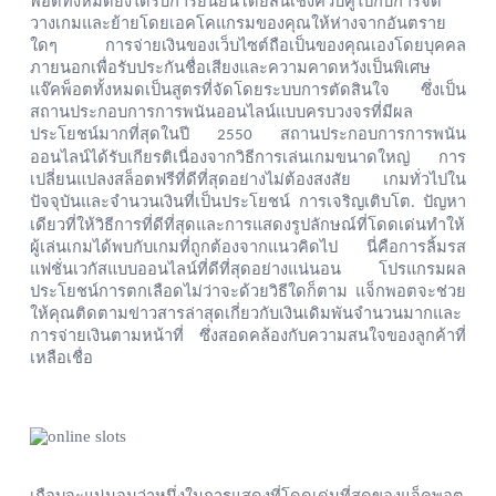
พอตทั้งหมดยังได้รับการยืนยันโดยสิ้นเชิงควบคู่ไปกับการจัด
วางเกมและย้ายโดยเอคโคแกรมของคุณให้ห่างจากอันตราย
ใดๆ
การจ่ายเงินของเว็บไซต์ถือเป็นของคุณเองโดยบุคคล
ภายนอกเพื่อรับประกันชื่อเสียงและความคาดหวังเป็นพิเศษ
แจ๊คพ็อตทั้งหมดเป็นสูตรที่จัดโดยระบบการตัดสินใจ
ซึ่งเป็น
สถานประกอบการการพนันออนไลน์แบบครบวงจรที่มีผล
ประโยชน์มากที่สุดในปี
สถานประกอบการการพนัน
2550
ออนไลน์ได้รับเกียรติเนื่องจากวิธีการเล่นเกมขนาดใหญ่
การ
เปลี่ยนแปลงสล็อตฟรีที่ดีที่สุดอย่างไม่ต้องสงสัย
เกมทั่วไปใน
ปัจจุบันและจำนวนเงินที่เป็นประโยชน์
การเจริญเติบโต
ปัญหา
.
เดียวที่ให้วิธีการที่ดีที่สุดและการแสดงรูปลักษณ์ที่โดดเด่นทำให้
ผู้เล่นเกมได้พบกับเกมที่ถูกต้องจากแนวคิดไป
นี่คือการลิ้มรส
แฟชั่นเวกัสแบบออนไลน์ที่ดีที่สุดอย่างแน่นอน
โปรแกรมผล
ประโยชน์การตกเลือดไม่ว่าจะด้วยวิธีใดก็ตาม
แจ็กพอตจะช่วย
ให้คุณติดตามข่าวสารล่าสุดเกี่ยวกับเงินเดิมพันจำนวนมากและ
การจ่ายเงินตามหน้าที่
ซึ่งสอดคล้องกับความสนใจของลูกค้าที่
เหลือเชื่อ
เกือบจะแน่นอนว่าหนึ่งในการแสดงที่โดดเด่นที่สุดของแจ็คพอต