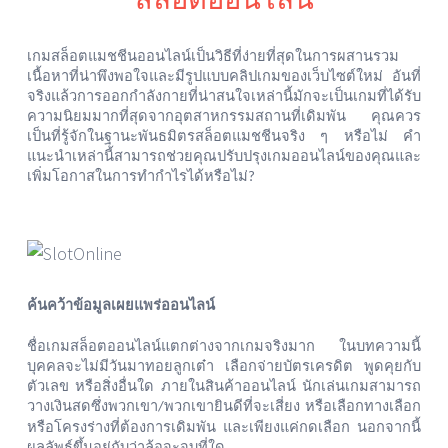
เกมสล็อตแมชชีนออนไลน์เป็นวิธีที่ง่ายที่สุดในการผสานรวม
เนื้อหาที่น่าพึงพอใจและมีรูปแบบคลิปเกมของเว็บไซต์ใหม่
อันที่
จริงแล้วการออกกำลังกายที่น่าสนใจเหล่านี้มักจะเป็นเกมที่ได้รับ
ความนิยมมากที่สุดจากอุตสาหกรรมสถานที่เดิมพัน
คุณควร
เป็นที่รู้จักในฐานะพันธมิตรสล็อตแมชชีนจริง
ๆ
หรือไม่
คำ
แนะนำเหล่านี้สามารถช่วยคุณปรับปรุงเกมออนไลน์ของคุณและ
เพิ่มโอกาสในการทำกำไรได้หรือไม่
?
ค้นคว้าข้อมูลเผยแพร่ออนไลน์
ชื่อเกมสล็อตออนไลน์แตกต่างจากเกมจริงมาก
ในบทความนี้
บุคคลจะไม่มีวันมาทอยลูกเต๋า
เลือกจ่ายบัตรเครดิต
พูดคุยกับ
ตัวเลข
หรือสิ่งอื่นใด
ภายในสินค้าออนไลน์
นักเล่นเกมสามารถ
วางเงินสดซึ่งพวกเขา
พวกเขายินดีที่จะเสี่ยง
หรือเลือกทางเลือก
/
หรือโครงร่างที่ต้องการเดิมพัน
และเพียงแค่กดเลือก
นอกจากนี้
ผลลัพธ์ขึ้นอยู่กับว่าล้อจะจบที่ใด