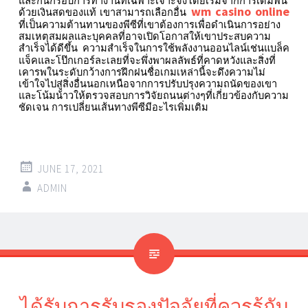
และกินกรอบการทำงานที่เฉพาะเจาะจงโดยเริ่มจากการเดิมพัน
wm casino online
ด้วยเงินสดของแท้
เขาสามารถเลือกอื่น
ที่เป็นความต้านทานของพีซีที่เขาต้องการเพื่อดำเนินการอย่าง
สมเหตุสมผลและบุคคลที่อาจเปิดโอกาสให้เขาประสบความ
สำเร็จได้ดีขึ้น
ความสำเร็จในการใช้พลังงานออนไลน์เช่นแบล็ค
แจ็คและโป๊กเกอร์ละเลยที่จะพึ่งพาผลลัพธ์ที่คาดหวังและสิ่งที่
เคารพในระดับกว้างการฝึกฝนชื่อเกมเหล่านี้จะดึงความไม่
เข้าใจไปสู่สิ่งอื่นนอกเหนือจากการปรับปรุงความถนัดของเขา
และโน้มน้าวให้ตรวจสอบการวิจัยถนนต่างๆที่เกี่ยวข้องกับความ
ชัดเจน
การเปลี่ยนเส้นทางพีซีมีอะไรเพิ่มเติม
JUNE 17, 2021
ADMIN
ได้รับการรับรองปัจจัยที่ควรรู้กับ