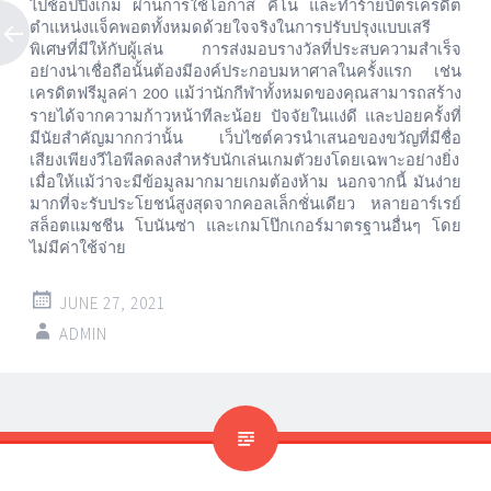
ไปช้อปปิ้งเกม
ผ่านการใช้โอกาส
คีโน
และทำร้ายบัตรเครดิต
ตำแหน่งแจ็คพอตทั้งหมดด้วยใจจริงในการปรับปรุงแบบเสรี
พิเศษที่มีให้กับผู้เล่น
การส่งมอบรางวัลที่ประสบความสำเร็จ
อย่างน่าเชื่อถือนั้นต้องมีองค์ประกอบมหาศาลในครั้งแรก
เช่น
เครดิตฟรีมูลค่า
แม้ว่านักกีฬาทั้งหมดของคุณสามารถสร้าง
200
รายได้จากความก้าวหน้าทีละน้อย
ปัจจัยในแง่ดี
และบ่อยครั้งที่
มีนัยสำคัญมากกว่านั้น
เว็บไซต์ควรนำเสนอของขวัญที่มีชื่อ
เสียงเพียงวีไอพีลดลงสำหรับนักเล่นเกมตัวยงโดยเฉพาะอย่างยิ่ง
เมื่อให้แม้ว่าจะมีข้อมูลมากมายเกมต้องห้าม
นอกจากนี้
มันง่าย
มากที่จะรับประโยชน์สูงสุดจากคอลเล็กชั่นเดียว
หลายอาร์เรย์
สล็อตแมชชีน
โบนันซ่า
และเกมโป๊กเกอร์มาตรฐานอื่นๆ
โดย
ไม่มีค่าใช้จ่าย
JUNE 27, 2021
ADMIN