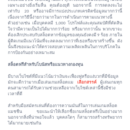
เฉพาะอย่างยิ่งเริ่มลื่น
คุณต้องยุติ
นอกจากนี้
การลดลงจะไม่
เท่ากับ
หรืออาจมีการแบ่งประเภทเครดิตข้อมูลมากกว่านี้
20
เนื่องจากวิธีนี้ง่ายกว่ามากในการดำเนินการตามแนวทางนี้
ตัวอย่างเช่น
เมื่อบุคคลมี
โปรไฟล์และคุณสมบัติที่ตัดสิน
1,000
ใจว่ามีความเป็นไปได้มากกว่าร้อย
หรือมากกว่านั้น
พวกเขาจะ
ต้องเลิกประสบกับสล็อตหากข้อมูลของคุณยังคงมี
ร้อย
ภายใน
9
ผู้ติดเกมมีแนวโน้มที่จะลดลงมากกว่าที่เธอหรือเขาสร้างขึ้น
ดัง
นั้นจึงขอแนะนำให้ตรวจสอบความเพลิดเพลินในการบริโภคใน
การป้องกันอย่างเหมาะสม
สล็อตฟรีสำหรับโบนัสหรือแนวทางกองทุน
มีบางเว็บไซต์ที่มีแนวโน้มว่าเงินจะเฟื่องฟูหรือแง่บวกที่มีข้อมูล
มักจะดีกว่ามากเมื่อเล่นเกมสล็อตแม
เลือกสรรค์
ผู้เล่นเกมทุก
คนสามารถได้รับความช่วยเหลือจากเว็บไซต์เหล่านี้ซึ่งมีช่วง
เวลาที่ดี
สำหรับมือสมัครเล่นที่ต้องการความมันส์ในการเล่นเกมสล็อต
แมชชีน
ขอแนะนำให้เลือกชื่อเกมสล็อตฟรีเป็นอย่างมาก
นอกจากสิ่งที่น่าพอใจแล้ว
บุคคลใดๆ
ก็สามารถสร้างทรัพยากร
ได้มากมายเช่นกัน