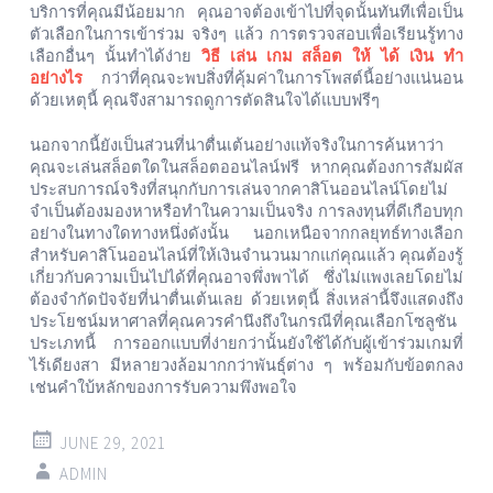
บริการที่คุณมีน้อยมาก
คุณอาจต้องเข้าไปที่จุดนั้นทันทีเพื่อเป็น
ตัวเลือกในการเข้าร่วม
จริงๆ
แล้ว
การตรวจสอบเพื่อเรียนรู้ทาง
เลือกอื่นๆ
นั้นทำได้ง่าย
วิธี เล่น เกม สล็อต ให้ ได้ เงิน ทํา
อย่างไร
กว่าที่คุณจะพบสิ่งที่คุ้มค่าในการโพสต์นี้อย่างแน่นอน
ด้วยเหตุนี้
คุณจึงสามารถดูการตัดสินใจได้แบบฟรีๆ
นอกจากนี้ยังเป็นส่วนที่น่าตื่นเต้นอย่างแท้จริงในการค้นหาว่า
คุณจะเล่นสล็อตใดในสล็อตออนไลน์ฟรี
หากคุณต้องการสัมผัส
ประสบการณ์จริงที่สนุกกับการเล่นจากคาสิโนออนไลน์โดยไม่
จำเป็นต้องมองหาหรือทำในความเป็นจริง
การลงทุนที่ดีเกือบทุก
อย่างในทางใดทางหนึ่งดังนั้น
นอกเหนือจากกลยุทธ์ทางเลือก
สำหรับคาสิโนออนไลน์ที่ให้เงินจำนวนมากแก่คุณแล้ว
คุณต้องรู้
เกี่ยวกับความเป็นไปได้ที่คุณอาจพึ่งพาได้
ซึ่งไม่แพงเลยโดยไม่
ต้องจำกัดปัจจัยที่น่าตื่นเต้นเลย
ด้วยเหตุนี้
สิ่งเหล่านี้จึงแสดงถึง
ประโยชน์มหาศาลที่คุณควรคำนึงถึงในกรณีที่คุณเลือกโซลูชัน
ประเภทนี้
การออกแบบที่ง่ายกว่านั้นยังใช้ได้กับผู้เข้าร่วมเกมที่
ไร้เดียงสา
มีหลายวงล้อมากกว่าพันธุ์ต่าง
ๆ
พร้อมกับข้อตกลง
เช่นคำใบ้หลักของการรับความพึงพอใจ
JUNE 29, 2021
ADMIN