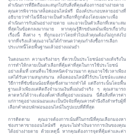
ดำเนินการที่ยึดถือและสนุกไปกับสิ่งที่คุณต้องการอย่างง่ายดาย
คุณควรพิจารณาสล็อตออนไลน์ฟรี
มีองค์ประกอบหลายอย่างที่
อธิบายว่าทำไมนี่จึงอาจเป็นตัวเลือกที่ถูกต้องโดยเฉพาะเพื่อ
ดำเนินการกับมันอย่างง่ายดาย
และอาจเป็นตัวเลือกที่เหมาะสม
ที่สุดในข้อตกลงมากมาย
หากคุณรู้สึกขยันหมั่นเพียรเกี่ยวกับ
เรื่องนี้
สิ่งต่าง
ๆ
ที่ถูกมองว่าโดยทั่วไปแล้วคุณต้องไม่ถูกส่งไป
จากที่จริงแล้วคุณอาจไม่ได้กำหนดว่าคุณกำลังซื้อการเลือก
ประเภทนี้โดยพื้นฐานแล้วอย่างแม่นยำ
ในตอนแรก
ความจริงง่ายๆ
ที่ควรเป็นประโยชน์อย่างแท้จริงใน
การทำให้กลายเป็นตัวเลือกที่คุ้มค่าที่สุดในการใช้ประโยชน์
อย่างเต็มที่
แทนที่จะใช้เทคนิคจำนวนมาก
คุณอาจใช้เวลาเพียง
แค่ได้รับความสนุกสนาน
สล็อตออนไลน์ที่ไร้ประโยชน์จะแสดง
วิธีการที่ซับซ้อนน้อยที่สุดซึ่งสามารถทำได้
แต่ถึงกระนั้นโดยพื้น
ฐานแล้วเพียงแค่คิดถึงจำนวนเงินที่แม่นยำจริง
ๆ
คุณสามารถ
คาดหวังได้ว่าจะต้องตั้งค่าสิ่งที่ดูอย่างแน่นอน
นี่คือสิ่งที่ควรค่า
แก่การดูอย่างแน่นอนและเป็นปัจจัยที่คุณควรคำนึงถึงสำหรับผู้ที่
เลือกคำตอบพักผ่อนออนไลน์ในรูปแบบที่ดีที่สุด
การติดตาม
คุณอาจต้องการเน้นที่ในกรณีที่คุณเลือกมองหา
ช่องราคาขายออนไลน์ฟรี
คุณจะไม่ทำเงินจากการเงินของคุณ
ได้อย่างง่ายดาย
ด้วยเหตุนี้
หากคุณต้องการจุดที่คุ้มค่าและค่า