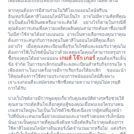
เพียงพอเมื่อเปรียบเทียบกับการที่คุณต้องไปดูสถานที่คาสิโน
หากคุณต้องการมีส่วนร่วมในวิดีโอเกมออนไลน์ฟรีบน
อินเทอร์เน็ตคาสิโนออนไลน์ก็ไม่เป็นไร
อาจไม่มีความคิดที่คุณ
จำเป็นต้องใช้เงินสดหรืออาจจะคิดได้
อย่างไรก็ตามในกรณีที่
คุณต้องการเล่นเพื่อความเพลิดเพลินคุณสามารถค้นหาชื่อเกมที่
ไม่มีค่าใช้จ่ายได้อย่างแน่นอน
อาจเป็นทางเลือกของคุณว่าคุณ
ต้องการจะสนุกกับการลงทุนในคาสิโนออนไลน์ที่คุณเลือก
อย่างไร
เมื่อคุณลงทะเบียนเพื่อรับเว็บไซต์และยอมรับว่าคุณไม่
ต้องการใช้เว็บไซต์นั้นไม่ว่าด้วยเหตุผลใดคุณก็สามารถสรุปการ
เกมส์
โจ๊ก
เกอร์
ซื้อของคุณได้อย่างแน่นอน
คุณต้องเริ่มเห็น
ข้อ
จำกัด
ในการยกเลิกก่อนที่จะลงทะเบียนสำหรับกิจกรรมใด
ๆ
เพียงเพราะในบางครั้งอาจมีการเรียกร้องให้ยกเลิก
ขอแนะนำ
ให้คุณต้องการใช้สถานประกอบการพนันออนไลน์ที่เฉพาะ
เจาะจงก่อนที่จะสมัครสมาชิกซึ่งหมายความว่าคุณไม่ควรยุติ
การได้รับ
บางเว็บไซต์อาจมีการพูดคุยเกี่ยวกับคุณสมบัติต่างๆหรือช่วยให้
คุณสามารถตัดสินใจเลือกคู่ต่อสู้ของคุณเมื่อพบเจอใครบางคน
เกมส่วนใหญ่จะไม่เป็นเว็บไซต์โซเชียลเนื่องจากผู้คนที่มุ่งหน้า
ไปที่นั่นจะเล่นเกมนี้อย่างแน่นอนและอาจสร้างดอลลาร์เล็กน้อย
นั่นอาจเป็นคุณภาพที่คุณเพิ่งค้นหาเมื่อตัดสินใจว่าคุณต้องการ
ใช้คาสิโนออนไลน์ทางอินเทอร์เน็ตจำนวนมากหรือไม่
แต่จริงๆ