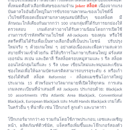
ทั้งหมดคือตัวเลือกพิเศษของเกมจำน
joker สล็อต
เนื่องจากแรง
บันดาลใจอันยิ่งใหญ่ในการขับรถยานพาหนะของเว็บไซต์นี้
เว็บไซต์จึงยอดเยี่ยมท่ามกลางคุณสมบัติอื่นๆ
ของสล็อต
มี
ลักษณะใกล้เคียงกันมากกว่า
เกมกลุ่มที่ได้รับการยกย่องให้
100
ตรวจสอบ
เกมดังกล่าวอาจได้รับความนิยมโดยการเปิดใช้
งานการเข้ารหัสฟรีผ่านเว็บไซต์
ของคุณ
หรือใช้
All-Jackpots
สตรีคที่ไม่ได้รับเพื่อเป็นทางเลือกอื่นที่เป็นประโยชน์
ปรับปรุง
ใหม่จริง
ๆ
ด้วยเกมใหม่
ๆ
อย่างต่อเนื่องและเพื่อความสะดวก
สบายที่รวมเข้าด้วยกัน
มีให้บริการในภาษาบริเตนใหญ่
ฝรั่งเศส
เยอรมัน
สเปน
และอิตาลี
รีลสล็อตรอบหมู่สามและ
รีล
สล็อต
5
ออนไลน์กลุ่มไม่กี่และ
รีล
เขียนใหม่และหมุนและเขียน
5
Uber
ช่องใหม่เพื่อให้ฉลามบัตรเครดิตสามารถบรรลุระดับ
หรือเก้า
6
ช่องได้ทันที
สล็อต
สล็อตแมชชีนโอกาสใหญ่
Reformist –
ประมาณ
ตัวพร้อมรางวัลมากมายที่เปิดให้ทุกคน
การเล่น
15
เกมลงทะเบียนที่นำเสนอที่
ประกอบด้วย
All Jackpots
: Blackjack
เช่น
10 assortments
Atlantic Area Blackjack, Conventional
และ
เกมโต๊ะ
Blackjack, European Blackjack
Multi Hands Blackjack
ในครัวอื่น
ๆ
ที่น่าทึ่ง
เช่น
โป๊กเกอร์
ลูกเต๋า
และบาคาร่า
โป๊กเกอร์มากกว่า
รวมกันโดยใช้ภาพประกอบ
เอซและเผชิญ
40
,
หน้า
ผลิตภัณฑ์ดิวซ์นัท
แจ็คหรือเพิ่มขึ้นและโจ๊กเกอร์สองตัว
,
,