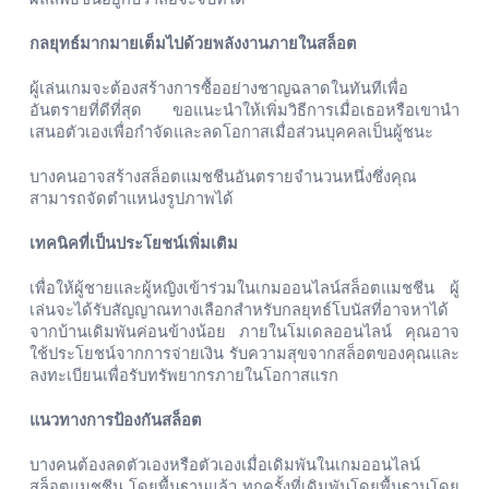
กลยุทธ์มากมายเต็มไปด้วยพลังงานภายในสล็อต
ผู้เล่นเกมจะต้องสร้างการซื้ออย่างชาญฉลาดในทันทีเพื่อ
อันตรายที่ดีที่สุด
ขอแนะนำให้เพิ่มวิธีการเมื่อเธอหรือเขานำ
เสนอตัวเองเพื่อกำจัดและลดโอกาสเมื่อส่วนบุคคลเป็นผู้ชนะ
บางคนอาจสร้างสล็อตแมชชีนอันตรายจำนวนหนึ่งซึ่งคุณ
สามารถจัดตำแหน่งรูปภาพได้
เทคนิคที่เป็นประโยชน์เพิ่มเติม
เพื่อให้ผู้ชายและผู้หญิงเข้าร่วมในเกมออนไลน์สล็อตแมชชีน
ผู้
เล่นจะได้รับสัญญาณทางเลือกสำหรับกลยุทธ์โบนัสที่อาจหาได้
จากบ้านเดิมพันค่อนข้างน้อย
ภายในโมเดลออนไลน์
คุณอาจ
ใช้ประโยชน์จากการจ่ายเงิน
รับความสุขจากสล็อตของคุณและ
ลงทะเบียนเพื่อรับทรัพยากรภายในโอกาสแรก
แนวทางการป้องกันสล็อต
บางคนต้องลดตัวเองหรือตัวเองเมื่อเดิมพันในเกมออนไลน์
สล็อตแมชชีน
โดยพื้นฐานแล้ว
ทุกครั้งที่เดิมพันโดยพื้นฐานโดย