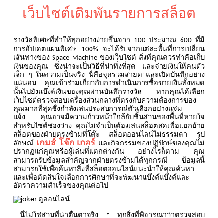
เว็บไซต์เดิมพันรายการสล็อต
รางวัลพิเศษที่ทำให้ทุกอย่างง่ายขึ้นจาก
ประมาณ
ที่มี
100
600
การอัปเดตแผนพิเศษ
จะได้รับจากแต่ละพื้นที่การเปลี่ยน
100%
เส้นทางของ
ของเว็บไซต์
สิ่งที่คุณควรทำคือเก็บ
Space Machine
เงินของคุณ
ซึ่งน่าจะเป็นวิธีที่น่าทึ่งที่สุด
และจ่ายเงินให้คนตัว
เล็ก
ๆ
ในความเป็นจริง
นี่คือจุดรวมสายตาและเปิดบันทึกอย่าง
แน่นอน
คุณเข้าร่วมเกี่ยวกับการดำเนินการซื้อขายเงินทั้งหมด
นั้นไปยังแบ๊งค์เงินของคุณผ่านบันทึกรางวัล
หากคุณได้เลือก
เว็บไซต์ตรวจสอบเครื่องส่วนกลางที่ตรงกับความต้องการของ
คุณมากที่สุดซึ่งกำลังเล่นประสบการณ์ตัวเลือกอย่างแจ่ม
แจ้ง
คุณอาจมีความก้าวหน้าใกล้กับชิ้นส่วนของพื้นที่หายใจ
สำหรับไซต์ช่องว่าง
คุณไม่จำเป็นต้องเล่นสล็อตสดเพื่อแยกย้าย
สล็อตของฝ่ายตรงข้ามที่โต๊ะ
สล็อตออนไลน์ไม่ธรรมดา
รูป
เกมส์
โจ๊ก
เกอร์
ลักษณ์
และกิจกรรมของปฏิปักษ์ของคุณไม่
ปรากฏแก่คุณหรือผู้เล่นที่แตกต่างกัน
อย่างไรก็ตาม
คุณ
สามารถรับข้อมูลสำคัญจากฝ่ายตรงข้ามได้ทุกกรณี
ข้อมูลนี้
สามารถใช้เพื่อค้นหาสิ่งที่สล็อตออนไลน์แนะนำให้คุณค้นหา
และเพื่อตัดสินใจเลือกการศึกษาที่จะพัฒนาแบ๊งค์แบ๊งค์และ
อัตราความสำเร็จของคุณต่อไป
นี่ไม่ใช่ส่วนที่น่าตื่นตาจริง
ๆ
ทุกสิ่งที่พิจารณาว่าตรวจสอบ