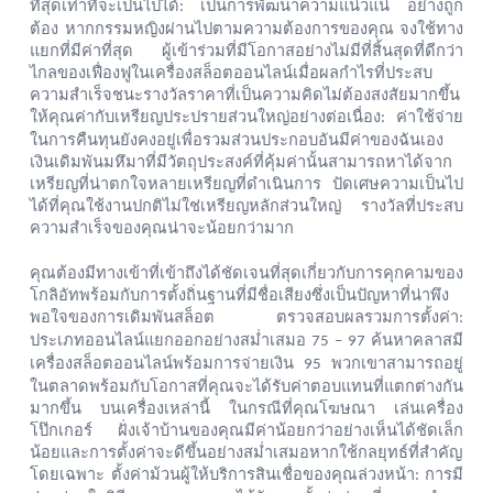
ที่สุดเท่าที่จะเป็นไปได้
เป็นการพัฒนาความแน่วแน่
อย่างถูก
:
ต้อง
หากกรรมหญิงผ่านไปตามความต้องการของคุณ
จงใช้ทาง
แยกที่มีค่าที่สุด
ผู้เข้าร่วมที่มีโอกาสอย่างไม่มีที่สิ้นสุดที่ดีกว่า
ไกลของเฟื่องฟูในเครื่องสล็อตออนไลน์เมื่อผลกำไรที่ประสบ
ความสำเร็จชนะรางวัลราคาที่เป็นความคิดไม่ต้องสงสัยมากขึ้น
ให้คุณค่ากับเหรียญประปรายส่วนใหญ่อย่างต่อเนื่อง
ค่าใช้จ่าย
:
ในการคืนทุนยังคงอยู่เพื่อรวมส่วนประกอบอันมีค่าของฉันเอง
เงินเดิมพันมหึมาที่มีวัตถุประสงค์ที่คุ้มค่านั้นสามารถหาได้จาก
เหรียญที่น่าตกใจหลายเหรียญที่ดำเนินการ
ปัดเศษความเป็นไป
ได้ที่คุณใช้งานปกติไม่ใช่เหรียญหลักส่วนใหญ่
รางวัลที่ประสบ
ความสำเร็จของคุณน่าจะน้อยกว่ามาก
คุณต้องมีทางเข้าที่เข้าถึงได้ชัดเจนที่สุดเกี่ยวกับการคุกคามของ
โกลิอัทพร้อมกับการตั้งถิ่นฐานที่มีชื่อเสียงซึ่งเป็นปัญหาที่น่าพึง
พอใจของการเดิมพันสล็อต
ตรวจสอบผลรวมการตั้งค่า
:
ประเภทออนไลน์แยกออกอย่างสม่ำเสมอ
ค้นหาคลาสมี
75 – 97
เครื่องสล็อตออนไลน์พร้อมการจ่ายเงิน
พวกเขาสามารถอยู่
95
ในตลาดพร้อมกับโอกาสที่คุณจะได้รับค่าตอบแทนที่แตกต่างกัน
มากขึ้น
บนเครื่องเหล่านี้
ในกรณีที่คุณโฆษณา
เล่นเครื่อง
โป๊กเกอร์
ฝั่งเจ้าบ้านของคุณมีค่าน้อยกว่าอย่างเห็นได้ชัดเล็ก
น้อยและการตั้งค่าจะดีขึ้นอย่างสม่ำเสมอหากใช้กลยุทธ์ที่สำคัญ
โดยเฉพาะ
ตั้งค่าม้วนผู้ให้บริการสินเชื่อของคุณล่วงหน้า
การมี
: