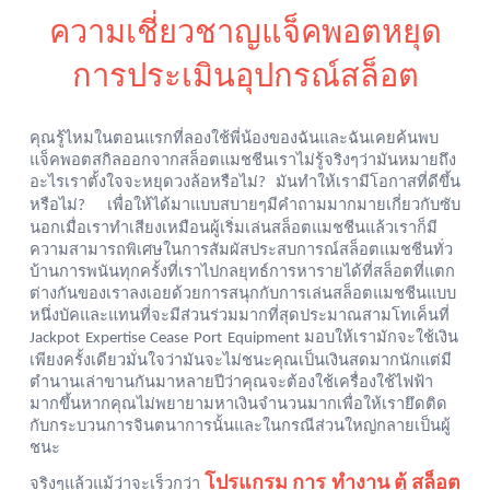
ความเชี่ยวชาญแจ็คพอตหยุด
การประเมินอุปกรณ์สล็อต
คุณรู้ไหมในตอนแรกที่ลองใช้พี่น้องของฉันและฉันเคยค้นพบ
แจ็คพอตสกิลออกจากสล็อตแมชชีนเราไม่รู้จริงๆว่ามันหมายถึง
อะไรเราตั้งใจจะหยุดวงล้อหรือไม่
มันทำให้เรามีโอกาสที่ดีขึ้น
?
หรือไม่
เพื่อให้ได้มาแบบสบายๆมีคำถามมากมายเกี่ยวกับซับ
?
นอกเมื่อเราทำเสียงเหมือนผู้เริ่มเล่นสล็อตแมชชีนแล้วเราก็มี
ความสามารถพิเศษในการสัมผัสประสบการณ์สล็อตแมชชีนทั่ว
บ้านการพนันทุกครั้งที่เราไปกลยุทธ์การหารายได้ที่สล็อตที่แตก
ต่างกันของเราลงเอยด้วยการสนุกกับการเล่นสล็อตแมชชีนแบบ
หนึ่งบัคและแทนที่จะมีส่วนร่วมมากที่สุดประมาณสามโทเค็นที่
มอบให้เรามักจะใช้เงิน
Jackpot Expertise Cease Port Equipment
เพียงครั้งเดียวมั่นใจว่ามันจะไม่ชนะคุณเป็นเงินสดมากนักแต่มี
ตำนานเล่าขานกันมาหลายปีว่าคุณจะต้องใช้เครื่องใช้ไฟฟ้า
มากขึ้นหากคุณไม่พยายามหาเงินจำนวนมากเพื่อให้เรายึดติด
กับกระบวนการจินตนาการนั้นและในกรณีส่วนใหญ่กลายเป็นผู้
ชนะ
โปรแกรม การ ทำงาน ตู้ สล็อต
จริงๆแล้วแม้ว่าจะเร็วกว่า