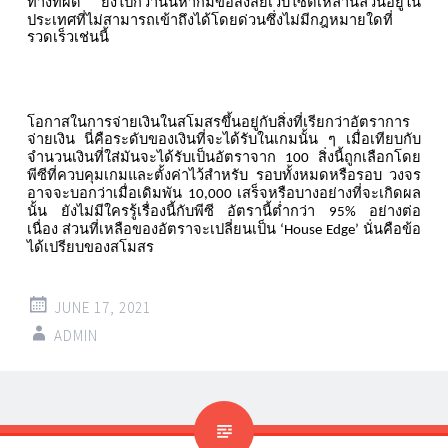
ทางที่ผิด
ยิ่งไปกว่านั้นหากมีข้อสงสัยเว็บไซต์เหล่านี้ล้วนอยู่ใน
ประเทศที่ไม่สามารถเข้าถึงได้โดยด่วนซึ่งไม่มีกฎหมายใดที่
รวดเร็วเช่นนี้
โอกาสในการจ่ายเงินในสโมสรขึ้นอยู่กับสิ่งที่เรียกว่าอัตราการ
จ่ายเงิน
นี่คือระดับของเงินที่จะได้รับในเกมนั้น
ๆ
เมื่อเทียบกับ
จำนวนเงินที่ใส่มันจะได้รับเป็นอัตราจาก
สิ่งนี้ถูกเลือกโดย
100
พีซีที่ควบคุมเกมและตั้งค่าไว้สำหรับ
รอบทั้งหมดหรือรอบ
วงจร
อาจจะบอกว่าเมื่อเดิมพัน
เสร็จหรือบางอย่างที่จะเกิดผล
10,000
นั้น
ยังไม่มีใครรู้เรื่องนี้กับพีซี
อัตรานี้ต่ำกว่า
อย่างต่อ
95%
เนื่อง
ส่วนที่เหลือของอัตราจะเปลี่ยนเป็น
นั่นคือข้อ
‘House Edge’
ได้เปรียบของสโมสร
JUNE 17, 2021
ADMIN