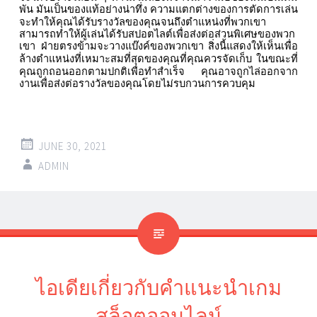
พัน
มันเป็นของแท้อย่างน่าทึ่ง
ความแตกต่างของการตัดการเล่น
จะทำให้คุณได้รับรางวัลของคุณจนถึงตำแหน่งที่พวกเขา
สามารถทำให้ผู้เล่นได้รับสปอตไลต์เพื่อส่งต่อส่วนพิเศษของพวก
เขา
ฝ่ายตรงข้ามจะวางแบ๊งค์ของพวกเขา
สิ่งนี้แสดงให้เห็นเพื่อ
ล้างตำแหน่งที่เหมาะสมที่สุดของคุณที่คุณควรจัดเก็บ
ในขณะที่
คุณถูกถอนออกตามปกติเพื่อทำสำเร็จ
คุณอาจถูกไล่ออกจาก
งานเพื่อส่งต่อรางวัลของคุณโดยไม่รบกวนการควบคุม
JUNE 30, 2021
ADMIN
ไอเดียเกี่ยวกับคำแนะนำเกม
สล็อตออนไลน์