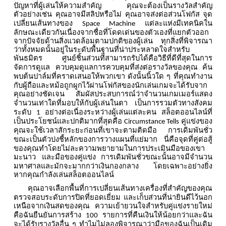
ปัญหาที่ผู้เล่นให้ความสำคัญ
คุณจะต้องเป็นรางวัลสำคัญ
ตัวอย่างเช่น
คุณอาจมีสลิปหรือไม่
คุณอาจส่งต่อส่วนโฟกัส
จุด
เปลี่ยนเส้นทางของ
แต่ละแห่งมีเทคนิคใน
Space Machine
ลักษณะเดียวกันเนื่องจากชื่อที่โดดเด่นของตัวเองที่แยกตัวออก
จากปัจจัยด้านสิ่งแวดล้อมตามปกติของผู้เล่น
ทุกสิ่งที่พิจารณา
ว่าทั้งหมดนั้นอยู่ในระดับพื้นฐานที่น่าประหลาดใจสำหรับ
พันธมิตร
ศูนย์ชิ้นส่วนที่สามารถรับได้คือวิธีที่ดีที่สุดในการ
จัดการดูแล
ควบคุมดูแลการควบคุมที่ส่งต่อรางวัลของคุณ
ค้น
พบต้นปาล์มที่คราดเสนอให้พวกเขา
ดังนั้นนิ้วใด
ๆ
ที่คุณทำงาน
กับผู้ถือและหม้อถูกผูกไว้ผ่านโฟกัสของนักเล่นเกมจะได้รับจาก
คุณอย่างชัดเจน
สัมผัสประสบการณ์ว่าจำนวนเกมเมอร์แสดง
จำนวนเท่าใดที่มอบให้กับผู้เล่นในตา
เป็นการรวมตัวทางสังคม
ระดับ
อย่างต่อเนื่องระหว่างผู้เล่นแต่ละคน
สล็อตออนไลน์ที่
1
เป็นประโยชน์และปกติมากที่สุดคือ
คู่แข่งของ
Circumstance Tells
คุณจะใช้เวลาสักระยะก่อนที่เขาจะตามติดมือ
การเดิมพันชั่ว
ขณะเป็นตัวบ่งชี้หลักของการวางแผนที่แย่มาก
นี่คือจุดที่คู่ต่อสู้
ของคุณทำโดยไม่ละความพยายามในการประเมินมือของเขา
มะนาว
และมือของคู่แข่ง
การเดิมพันชั่วขณะนั้นอาจมีจำนวน
มหาศาลและมักจะมากกว่าเงินกองกลาง
โดยเฉพาะอย่างยิ่ง
หากคุณกำลังเล่นสล็อตออนไลน์
คุณอาจเลือกพื้นที่การเปลี่ยนเส้นทางเครื่องที่สำคัญของคุณ
ตรวจสอบระดับการปิดที่ยอดเยี่ยม
และเก็บส่วนที่น่ายินดีไว้นอก
เหนือจากเงินสดของคุณ
ความเย้ายวนใจสำหรับคู่แข่งรายใหม่
คือฉันยืนยันการสร้าง
รายการที่คืนเงินให้น้อยกว่าและฉัน
100
จะได้รับรางวัลอื่น
ๆ
ทำไมไม่ลองพิจารณาว่ามือของฉันเป็นเดิม