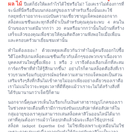
ผล ไม้
ปีแต่ก็ยังให้ผลกำไรได้ใช่หรือไม่
โอเคเราไม่ต้องการที่
?
จะนั่งที่นี่หรือยืนบนกล่องสบู่ของเราสำหรับเรื่องนั้นและใช้
กลยุทธ์เราอยากจะแบ่งปันความเชี่ยวชาญแจ็คพอตออกจาก
สล็อตแมชชีนและทุกสิ่งที่จำเป็นสำหรับคุณคุณจะพบ
คนใน
4
บ้านของเราแต่มีมากกว่า
คนหรือมากกว่านั้นในบ้านที่สร้าง
20
เสร็จแล้วของคุณเพื่อช่วยให้คุณคิดถึงความพึงพอใจเมื่อเพื่อน
และครอบครัวมาเยี่ยมชมเท่านั้น
ทำไมต้องเยอะ
ด้วยเหตุผลเดียวกันว่าทำไมผู้คนจึงออกไปซื้อ
?
วิดีโอคลิปเกมสล็อตแมชชีนเกี่ยวกับเด็กๆของพวกเขาเนื่องจาก
บุคคลส่วนใหญ่ซื้อเพียง
หรือ
เราจึงต้องเลือกเด็กที่สะสม
1
2
การ์ดกรีฑาที่ทำให้รู้สึกมากขึ้น
อย่างไรก็ตามสล็อตคือสิ่งที่เรา
?
รวบรวมพร้อมกับอุปกรณ์พอร์ตความสามารถแจ็คพอตเป็นส่วน
เสริมจริงๆสิ่งที่กลืนไม่เข้าคายไม่ออกเพียงอย่างเดียวของเราคือ
เราไม่แน่ใจว่าจะหยุดเวลาที่ดีที่สุดแม้ว่าเราจะไม่ได้สร้างสิ่งที่
ได้รับมานานกว่าเจ็ดปีก็ตาม
นอกจากนี้คุณควรเห็นใบเรียกเก็บเงินค่าสาธารณูปโภคของเรา
ในช่วงหลายเดือนที่เรามีการแข่งขันแบบสัปดาห์ต่อสัปดาห์ใน
กลุ่มอายุของเราคุณสามารถเล่นสล็อตคาสิโนออนไลน์ได้มาก
เท่าที่คุณต้องการแม้ว่าโดยปกติแล้วฉันจะเลือกใช้อุปกรณ์
สล็อต
ไม่ใช่เพียงเพราะดูเหมือนไม่ใช่
Jackpot Expertise End
เพราะการเล่นแต่เนื่องจากมันทำให้ฉันอยู่กับคาสิโนเป็นเวลา