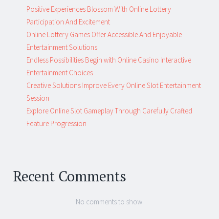
Positive Experiences Blossom With Online Lottery
Participation And Excitement
Online Lottery Games Offer Accessible And Enjoyable
Entertainment Solutions
Endless Possibilities Begin with Online Casino Interactive
Entertainment Choices
Creative Solutions Improve Every Online Slot Entertainment
Session
Explore Online Slot Gameplay Through Carefully Crafted
Feature Progression
Recent Comments
No comments to show.