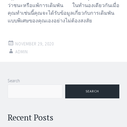
ว่าชนะหรือแพ้การเดิมพัน ในทำนองเดียวกันเมื่อ
คุณทำเช่นนี้คุณจะได้รับข้อมูลเกี่ยวกับการเดิมพัน
แบบพิเศษของคุณเองอย่างไม่ต้องสงสัย
NOVEMBER 29, 2020
ADMIN
Post
←
→
Search
navigation
SEARCH
Recent Posts