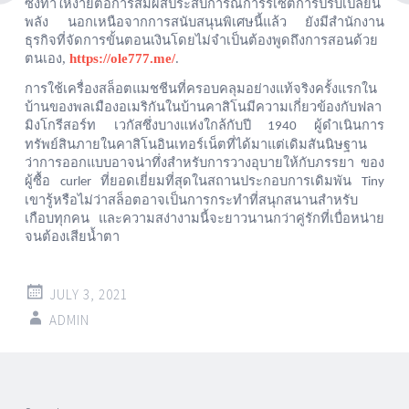
ซึ่งทำให้ง่ายต่อการสัมผัสประสบการณ์การรีเซ็ตการปรับเปลี่ยน
พลัง
นอกเหนือจากการสนับสนุนพิเศษนี้แล้ว
ยังมีสำนักงาน
ธุรกิจที่จัดการขั้นตอนเงินโดยไม่จำเป็นต้องพูดถึงการสอนด้วย
ตนเอง,
https://ole777.me/
.
การใช้เครื่องสล็อตแมชชีนที่ครอบคลุมอย่างแท้จริงครั้งแรกใน
บ้านของพลเมืองอเมริกันในบ้านคาสิโนมีความเกี่ยวข้องกับฟลา
มิงโกรีสอร์ท
เวกัสซึ่งบางแห่งใกล้กับปี
ผู้ดำเนินการ
1940
ทรัพย์สินภายในคาสิโนอินเทอร์เน็ตที่ได้มาแต่เดิมสันนิษฐาน
ว่าการออกแบบอาจน่าทึ่งสำหรับการวางอุบายให้กับภรรยา
ของ
ผู้ซื้อ
ที่ยอดเยี่ยมที่สุดในสถานประกอบการเดิมพัน
curler
Tiny
เขารู้หรือไม่ว่าสล็อตอาจเป็นการกระทำที่สนุกสนานสำหรับ
เกือบทุกคน
และความสง่างามนี้จะยาวนานกว่าคู่รักที่เบื่อหน่าย
จนต้องเสียน้ำตา
JULY 3, 2021
ADMIN