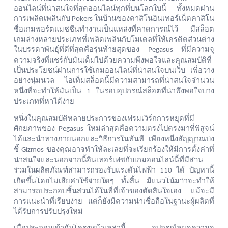
ออนไลน์ที่น่าสนใจที่สุดออนไลน์ทุกที่บนโลกใบนี้
ทั้งหมดผ่าน
การเพลิดเพลินกับ
ในบ้านของคาสิโนอินเทอร์เน็ตคาสิโน
Pokers
ชื่อเกมพอร์ตแมชชีนทำงานเป็นแหล่งที่คาดการณ์ไว้
มีสล็อต
เกมล่างหลายประเภทที่เพลิดเพลินกับโมเดลที่ให้เครดิตส่วนต่าง
ในบรรดาพันธุ์ที่ดีที่สุดคือรุ่นท้ายสุดของ
ที่มีความจุ
Pegasus
ความจริงที่แชร์กับมันเต็มไปด้วยความพึงพอใจและคุณสมบัติที่
เป็นประโยชน์ผ่านการใช้เกมออนไลน์ที่น่าสนใจบนเว็บ
เพื่อวาง
อย่างนุ่มนวล
ไอเท็มสล็อตนี้มีความสามารถที่น่าสนใจจำนวน
หนึ่งที่จะทำให้มันเป็น
ในรอบอุปกรณ์สล็อตที่น่าพึงพอใจบาง
1
ประเภทที่หาได้ง่าย
หนึ่งในคุณสมบัติหลายประการของเฟรมเวิร์กการหยุดที่มี
ศักยภาพของ
ใหม่ล่าสุดคือความตรงไปตรงมาที่พิสูจน์
Pegasus
ได้และนำทางภายนอกและวิธีการในทันที
เพียงหนึ่งสัญญาณบ่ง
ชี้
ของคุณอาจทำให้ละเลยที่จะเรียกร้องให้มีการตั้งค่าที่
Gizmos
น่าสนใจและนอกจากนี้อินเทอร์เฟซกับเกมออนไลน์นี้ที่มีส่วน
ร่วมในผลิตภัณฑ์สามารถรองรับแรงดันไฟฟ้า
ได้
ปัญหานี้
110
เกิดขึ้นโดยไม่เสียค่าใช้จ่ายใดๆ
ทั้งสิ้น
มีแนวโน้มว่าจะทำให้
สามารถประกอบชิ้นส่วนได้ในที่ที่เจ้าของตัดสินใจเอง
แม้จะมี
การแนะนำที่เรียบง่าย
แต่ก็ยังมีความน่าเชื่อถือในฐานะผู้ผลิตที่
ได้รับการปรับปรุงใหม่