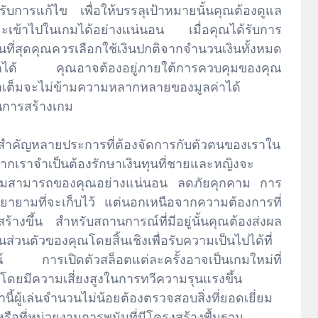
รับการแก้ไข เพื่อให้บรรลุเป้าหมายนั้นคุณต้องดูแล
จะเข้าไปในเกมได้อย่างแน่นอน เมื่อคุณได้รับการ
ๆ ในที่สุดคุณควรเลือกใช้เงินปกติจากจำนวนเงินทั้งหมด
็อตได้ คุณอาจต้องอยู่ภายใต้การควบคุมของคุณ
ค่าเต็มจะไม่ข้ามความหลากหลายของมูลค่าได้
ุดในการสร้างเกม
สำคัญหลายประการที่ต้องจัดการกับตัวตนของเราใน
์หากเราจำเป็นต้องรักษาเงินทุนที่ชายและหญิงจะ
้ความสามารถของคุณอย่างแน่นอน ลดภัยคุกคาม การ
ยายามที่จะเก็บไว้ แต่นอกเหนือจากความต้องการที่
้างขึ้น สำหรับสถานการณ์ที่มีอยู่นั้นคุณต้องส่งผล
ส่วนตัวของคุณโดยสิ้นเชิงเพื่อรับความเป็นไปได้ที่
น์ การเปิดตัวสล็อตแต่ละครั้งอาจเป็นเกมใหม่ที่
โดยมีความเสี่ยงสูงในการทวีความรุนแรงขึ้น
านี้ผู้เล่นจำนวนไม่น้อยต้องตรวจสอบสิ่งที่ยอดเยี่ยม
หรือที่หน่วยงานการพนันที่มีโครงสร้างพื้นฐาน