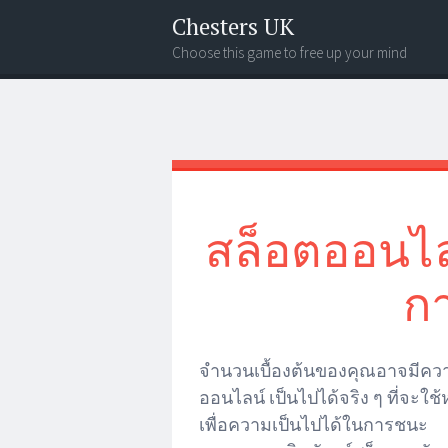
Chesters UK
Choose this game to free up your mind
Menu
Widgets
Search
สล็อตออนไลน
ก
จำนวนเบื้องต้นของคุณอาจมีความ
ออนไลน์ เป็นไปได้จริง ๆ ที่จะใ
เพื่อความเป็นไปได้ในการชนะ ค