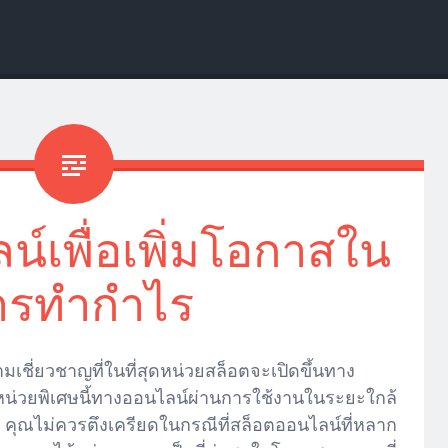
์เพื่อเพิ่มโอกาสใน
ารทำกำไร
เชี่ยวชาญที่ในที่สุดหน่วยสล็อตจะเปิดขึ้นทาง
ช้หน่วยพิเศษนี้ทางออนไลน์ผ่านการใช้งานในระยะใกล้
ุณไม่ควรตึงเครียดในกรณีที่สล็อตออนไลน์ที่หลาก