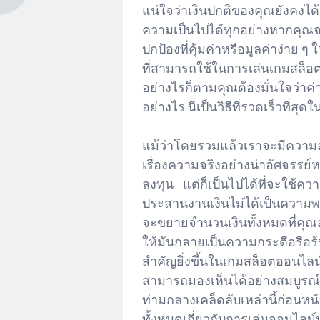
แน่ใจว่าเงินปกติของคุณยังคงได้
ความเป็นไปได้ทุกอย่างหากคุณ
ปกป้องที่คุ้มค่าหรือมูลค่าง่าย 
ที่สามารถใช้ในการเล่นเกมสล
อย่างไรก็ตามคุณต้องมั่นใจว่า
อย่างไร นี่เป็นวิธีที่รวดเร็วที่ส
แม้ว่าโดยรวมแล้วเราจะมีความ
เรื่องความจริงอย่างน่าอัศจรรย
ลงทุน แต่ก็เป็นไปได้ที่จะใช
ประสานงานเงินไม่ได้เป็นความพ
จะขยายจำนวนเงินทั้งหมดที่คุณสร
ให้มันกลายเป็นความกระตือรือร้น
สำคัญยิ่งขึ้นในเกมสล็อตออนไล
สามารถมองเห็นได้อย่างสมบูรณ์
ท่ามกลางเคล็ดลับเหล่านี้ก่อนหน้
ทั้งหมดเกี่ยวกับการเล่นออนไลน์