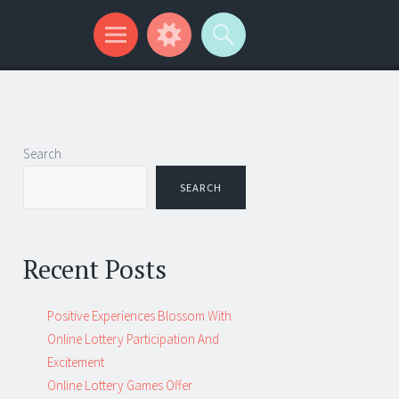
Search
SEARCH
Recent Posts
Positive Experiences Blossom With
Online Lottery Participation And
Excitement
Online Lottery Games Offer