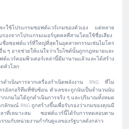
ห่งจะใช้โปรแกรมซอฟต์แวร์เกมของตัวเอง แต่หลาย
รรับรองจากโปรแกรมเมอร์บุคคลที่สามโดยใช้ชื่อเสียง
่อซอฟต์แวร์ที่ใหญ่ที่สุดในอุตสาหกรรมเช่นไมโคร
ะอื่น ๆ อาจช่วยให้แน่ใจว่าเว็บไซต์นั้นถูกกฎหมายและ
์แวร์คอมพิวเตอร์เหล่านี้มีมานานแล้วและได้สร้าง
มดทั่วโลก
ับการดำเนินการจากเครื่องกำเนิดพลังงาน RNG ที่ไม่
สูตรอัลกอริทึมที่ซับซ้อน ตัวเลขจะถูกนับเป็นจำนวนนับ
งหากเกมไม่ได้ถูกดำเนินการจริง ๆ และปริมาณทั้งหมด
อกลักษณ์ RNG ถูกสร้างขึ้นเพื่อรับรองว่าเกมของคุณมี
วลาที่เหมาะสม ซอฟต์แวร์นี้ได้รับการทดสอบตาม
็นธรรมกับหน่วยงานกำกับดูแลของรัฐบาลดังกล่าว