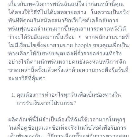
เกี่ยวกับเทคนิคการพนันฉันแน่ใจว่าก่อนหน้านี้คุณ
ได้ลองใช้วิธีที่ไม่ได้ผลหลายอย่าง ในความเป็นจริง
ทันทีที่คุณเริ่มสมัครสมาชิกเว็บไซต์เคล็ดลับการ
พนันฟุตบอลจำนวนมากขึ้นคุณสามารถคาดหวังได้
ว่าจะได้รับอีเมลมากขึ้นเรื่อย ๆ จากพนักงานขายที่
ไม่มีเงื่อนไขซึ่งพยายามขาย hoopla ของคุณเพื่อเป็น
ทางเลือกให้กับระบบฟุตบอลที่ร่ำรวยอย่างแท้จริง
อย่างไรก็ตามนักพนันหลายคนยังคงหลบหนีการฉีก
ขาดเหล่านี้ครั้งแล้วครั้งเล่าด้วยความกระตือรือร้นที่
จะหาวิธีที่คุ้มค่า
คุณต้องการทำอะไรทุกวันเพื่อเป็นช่องทางใน
การรับเงินจากโปรแกรม?
ผลิตภัณฑ์นี้ไม่จำเป็นต้องให้ฉันใช้เวลามากในทุกๆ
วันเพื่อดูข้อมูลและข้อเท็จจริงในเว็บไซต์เพื่อรับการ
เดิมพันของฉัน วิธีการเลือกขึ้นอยู่กับการตรวจสอบ