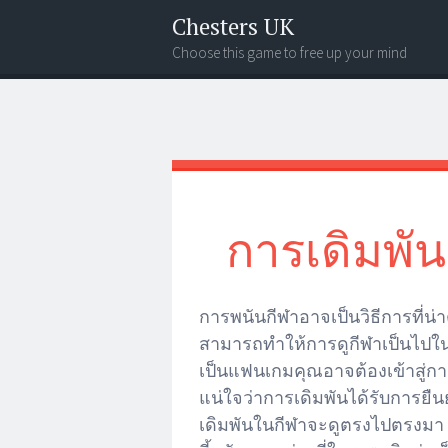
Chesters UK
Choose this game to free up your mind
Menu
Widgets
Search
การเดิมพัน
การพนันกีฬาอาจเป็นวิธีการที่น่
สามารถทำให้การดูกีฬาเป็นไปใ
เป็นแฟนเกมคุณอาจต้องเข้าสู่ก
แน่ใจว่าการเดิมพันได้รับการยื
เดิมพันในกีฬาจะดูตรงไปตรงมา 