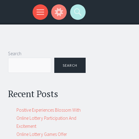
Search
SEARCH
Recent Posts
Positive Experiences Blossom With
Online Lottery Participation And
Excitement
Online Lottery Games Offer