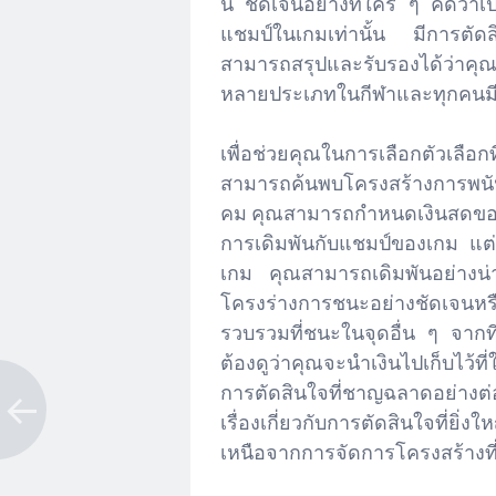
นี้ ชัดเจนอย่างที่ใคร ๆ คิดว่าเ
แชมป์ในเกมเท่านั้น มีการตัด
สามารถสรุปและรับรองได้ว่าคุณ
หลายประเภทในกีฬาและทุกคนมีโ
เพื่อช่วยคุณในการเลือกตัวเลือก
สามารถค้นพบโครงสร้างการพนันก
คม คุณสามารถกำหนดเงินสดของ
การเดิมพันกับแชมป์ของเกม แต่
เกม คุณสามารถเดิมพันอย่างน่
โครงร่างการชนะอย่างชัดเจนหร
รวบรวมที่ชนะในจุดอื่น ๆ จากที่
ต้องดูว่าคุณจะนำเงินไปเก็บไว้ที่
การตัดสินใจที่ชาญฉลาดอย่างต่อ
เรื่องเกี่ยวกับการตัดสินใจที่ยิ่
เหนือจากการจัดการโครงสร้างที