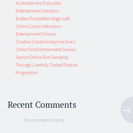
Accessible And Enjoyable
Entertainment Solutions
Endless Possibilities Begin with
Online Casino Interactive
Entertainment Choices
Creative Solutions Improve Every
Online Slot Entertainment Session
Explore Online Slot Gameplay
Through Carefully Crafted Feature
Progression
Recent Comments
No comments to show.