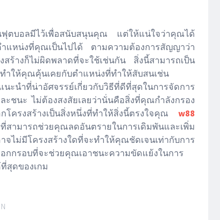
ุตบอลมีไว้เพื่อสนับสนุนคุณ แต่ให้แน่ใจว่าคุณได้
ายตำแหน่งที่คุณเป็นไปได้ ตามความต้องการสัญญาว่า
ร้างก็ไม่ผิดพลาดที่จะใช้เช่นกัน สิ่งนี้สามารถเป็น
ทำให้คุณคุ้นเคยกับตำแหน่งที่ทำให้สับสนเช่น
นำที่น่าอัศจรรย์เกี่ยวกับวิธีที่ดีที่สุดในการจัดการ
ชนะ ไม่ต้องสงสัยเลยว่านั่นคือสิ่งที่คุณกำลังกรอง
ครงสร้างเป็นสิ่งหนึ่งที่ทำให้สิ่งนี้ตรงใจคุณ
w88
ี่สามารถช่วยคุณลดอันตรายในการเดิมพันและเพิ่ม
จไม่มีโครงสร้างใดที่จะทำให้คุณชัดเจนเท่ากับการ
ือกกรอบที่จะช่วยคุณเอาชนะความขัดแย้งในการ
้ที่สุดของเกม
IN