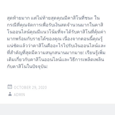
สุดท้ายมาก แต่ไม่ท้ายสุดคุณมีคาสิโนที่ชนะ ใน
กรณีที่คุณจัดการเพื่อรับเงินสดจำนวนมากในคาสิ
โนออนไลน์คุณมีแนวโน้มที่จะได้รับคาสิโนที่คุ้มค่า
มากพร้อมกับรายได้ของคุณ เนื่องจากตอนนี้คุณรู้
แน่ชัดแล้วว่าคาสิโนคืออะไรไปรับเงินออนไลน์และ
ที่สำคัญที่สุดมีความสนุกสนานมากมาย! เรียนรู้เพิ่ม
เติมเกี่ยวกับคาสิโนออนไลน์และวิธีการเพลิดเพลิน
กับคาสิโนในปัจจุบัน!
OCTOBER 29, 2020
ADMIN