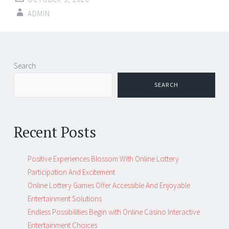
ADMIN
Post
←
→
Search
navigation
SEARCH
Recent Posts
Positive Experiences Blossom With Online Lottery
Participation And Excitement
Online Lottery Games Offer Accessible And Enjoyable
Entertainment Solutions
Endless Possibilities Begin with Online Casino Interactive
Entertainment Choices