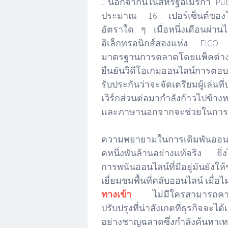
. นอกจากนี้ในสหรัฐอเมริกา Publ
ประมาณ 16 เปอร์เซ็นต์ของโรงเ
อัตราใด ๆ เมื่อหนึ่งเดือนผ่า
อิเล็กทรอนิกส์สองแห่ง FICO 
มาตรฐานการตลาดโดยแพ็คต่าง
ยืนยันวิดีโอเกมออนไลน์การตอบส
รับประกันว่าจะจัดเตรียมผู้เล่นท
เวิร์กส่วนต่อมากำลังก้าวไปข้าง
และภาษานอกจากจะช่วยในการปรับป
ความพยายามในการเดิมพันออนไ
คหนึ่งพันล้านอย่างแท้จริง ยิ
การพนันออนไลน์ที่มีอยู่มันยัง
เยี่ยมชมพื้นที่คลับออนไลน์ เมื่อ
ทางเข้า
ไม่มีใครสามารถคาดเด
ปรับปรุงที่น่าสังเกตที่ธุรกิจจะไ
อย่างชาญฉลาดซึ่งกำลังค้นหา