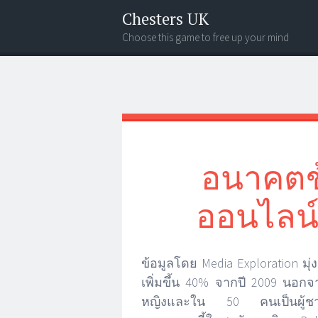
Chesters UK
Choose this game to free up your mind
Menu
Widgets
Search
อนาคตข
ออนไลน์
ข้อมูลโดย Media Exploration มุ่
เพิ่มขึ้น 40% จากปี 2009 นอกจาก
หญิงและใน 50 คนเป็นผู้ชายที่โ