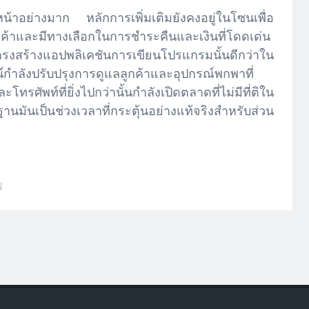
น้าอย่างมาก หลักการเพิ่มเติมยังคงอยู่ในโซนเพื่อ
ค้าและมีทางเลือกในการชำระคืนและเงินที่โดดเด่น
รงสร้างแอปพลิเคชันการเขียนโปรแกรมนั้นดีกว่าใน
์กำลังปรับปรุงการดูแลลูกค้าและอุปกรณ์พกพาที่
โทรศัพท์ที่ยิ่งไปกว่านั้นกำลังเปิดตลาดที่ไม่มีที่ติใน
นมันเป็นช่วงเวลาที่กระตุ้นอย่างแท้จริงสำหรับส่วน
N