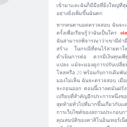
เข้ามาและฉันก็มีมือที่ยิ่งใหญ่ที่ส
อย่างยิ่งเพิ่มขึ้นฉันตก
หากคนตาบอดตรวจสอบ
ฉันจะเ
ol
ครั้งเพื่อเรียนรู้ว่าฉันเป็นใคร
ฉันสามารถพิจารณาว่าเขามีฝ่ามื
สร้าง
ในกรณีที่คนไร้สายตาโ
ดำเนินการต่อ
ควรมีเงินทุนเ
แปลง
แม้จะมองดูการปรับเปลี่
20
โหลหรือ
พร้อมกับการเดิมพันท
มองไม่เห็น
ฉันจะตรวจสอบ
เมื
จะถอนออก
ตอนนี้เราลดมันฝรั่
เปรียบที่สำคัญอีกประการหนึ่ง
สุดท้ายทั่วไปที่มากขึ้นเกี่ยวกับ
การเว็บไซต์ของสถานประกอบการ
คุณสมบัติของคาสิโนอินเทอร์เน็