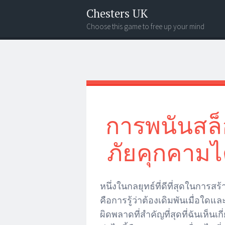
Chesters UK
Choose this game to free up your mind
Menu
Widgets
Search
การพนันสล็อ
ภัยคุกคามได
หนึ่งในกลยุทธ์ที่ดีที่สุดในการส
คือการรู้ว่าต้องเดิมพันเมื่อใด
ผิดพลาดที่สำคัญที่สุดที่ฉันเห็นเกี