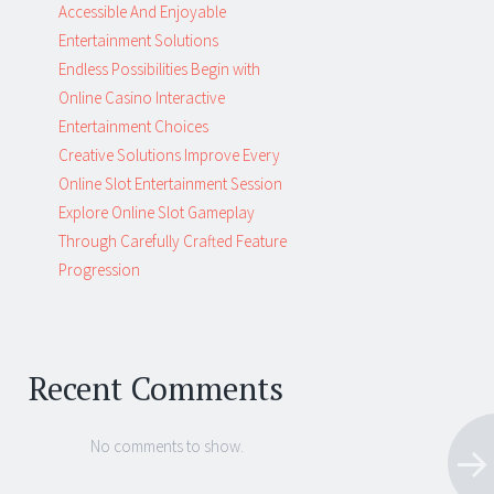
Accessible And Enjoyable
Entertainment Solutions
Endless Possibilities Begin with
Online Casino Interactive
Entertainment Choices
Creative Solutions Improve Every
Online Slot Entertainment Session
Explore Online Slot Gameplay
Through Carefully Crafted Feature
Progression
Recent Comments
No comments to show.