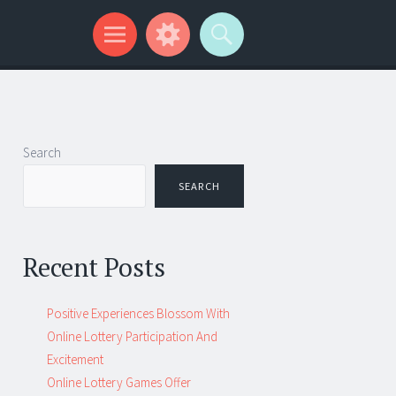
Search
SEARCH
Recent Posts
Positive Experiences Blossom With
Online Lottery Participation And
Excitement
Online Lottery Games Offer