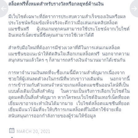
สล็อตฟรีทั้งหมดสำหรับรางวัลหรือกลยุทธ์ด้านเงิน
มีเว็บไซต์เฉพาะที่อัตราการประสบความสำเร็จของเงินหรือผล
ประโยชน์พร้อมข้อเท็จจริงจะดีกว่าเมื่อเล่นเกมคลิปสล็อต
แมชชีนฟรี
ผู้เล่นเกมทุกคนสามารถใช้ประโยชน์จากเว็บไซต์
อินเทอร์เน็ตเช่นนี้ซึ่งคุณสามารถใช้เวลาได้ดี
สำหรับมือใหม่ที่ต้องการมีช่วงเวลาที่ดีในการเล่นเกมสล็อต
แมชชีนขอแนะนำให้ตัดสินใจเลือกเกมสล็อตฟรี
นอกจากความ
สนุกสนานแล้วใคร
ๆ
ก็สามารถสร้างเงินจำนวนมากได้เช่นกัน
การหาจำนวนเงินสดที่จะซื้อเกมนี้มีความสำคัญมากเนื่องจาก
ช่วยให้ผู้เล่นลดตัวลงในกรณีที่พวกเขาวางเดิมพัน
นอกจากนี้
การเข้าร่วมกับตัวแทนจำหน่ายเกมสล็อตแมชชีนออนไลน์ที่เป็น
แบบดั้งเดิมเป็นสิ่งสำคัญ
ในความเป็นจริงการเลือกเว็บไซต์ใน
อุดมคติเป็นสิ่งสำคัญมาก
หากใครพบเว็บไซต์อินเทอร์เน็ตที่ยอด
เยี่ยมเขาอาจจะทำเงินได้มากมาย
เว็บไซต์สล็อตแมชชีนที่ยอด
เยี่ยมมีแนวโน้มที่จะให้บริการเกมสล็อตที่ไม่มีค่าใช้จ่ายเพื่อ
สนับสนุนการออกกำลังกายของผู้ร่วมให้ข้อมูล
MARCH 20, 2021