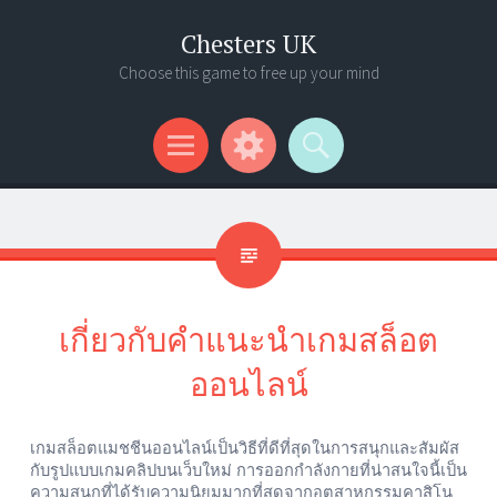
Chesters UK
Choose this game to free up your mind
Menu
Widgets
Search
เกี่ยวกับคำแนะนำเกมสล็อต
ออนไลน์
เกมสล็อตแมชชีนออนไลน์เป็นวิธีที่ดีที่สุดในการสนุกและสัมผัส
กับรูปแบบเกมคลิปบนเว็บใหม่
การออกกำลังกายที่น่าสนใจนี้เป็น
ความสนุกที่ได้รับความนิยมมากที่สุดจากอุตสาหกรรมคาสิโน