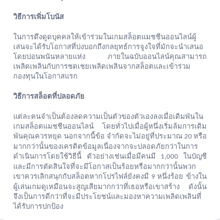
วิธีการเพิ่มโบนัส
ในการดึงดูดบุคคลให้เข้าร่วมในเกมสล็อตแมชชีนออนไลน์ผู้
เล่นจะได้รับโอกาสที่บ่งบอกถึงกลยุทธ์การจูงใจที่มักจะนำเสนอ
โดยบ่อนพนันหลายแห่ง
ภายในฉบับออนไลน์คุณสามารถ
เพลิดเพลินกับการชดเชยเพลิดเพลินจากสล็อตและเข้าร่วม
กองทุนในโอกาสแรก
วิธีการสล็อตที่ปลอดภัย
แต่ละคนจำเป็นต้องลดความเป็นตัวของตัวเองลงเมื่อเดิมพันใน
เกมสล็อตแมชชีนออนไลน์
โดยทั่วไปเมื่อผู้หนึ่งเริ่มล้มการเดิม
พันคุณควรหยุด
นอกจากนี้ข้อ
จำกัดจะไม่อยู่ที่ประมาณ
หรือ
20
มากกว่านั้นของเครดิตข้อมูลเนื่องจากจะปลอดภัยกว่าในการ
ดำเนินการโดยใช้วิธีนี้
ตัวอย่างเช่นเมื่อมีคนมี
ในบัญชี
1,000
และมีการตัดสินใจที่จะมีโอกาสเป็นร้อยหรือมากกว่านั้นพวก
เขาควรเลิกสนุกกับสล็อตหากโปรไฟล์ยังคงมี
หนึ่งร้อย
ข้างใน
9
ผู้เล่นเกมดูเหมือนจะสูญเสียมากกว่าที่เธอหรือเขาสร้าง
ดังนั้น
จึงเป็นการดีกว่าที่จะมีประโยชน์และมองหาความเพลิดเพลินที่
ได้รับการปกป้อง