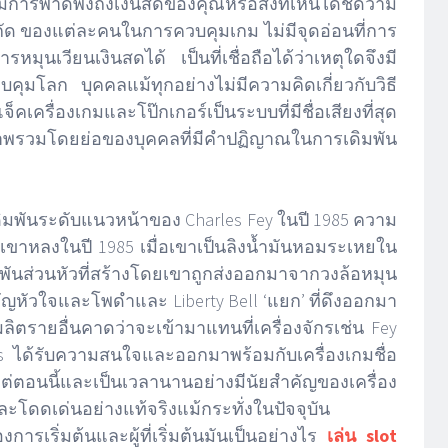
รพาดพิงถึงเงินสดของคุณหรือสิ่งที่เห็นได้ชัดว่ามี
 จำกัด ของแต่ละคนในการควบคุมเกม ไม่มีจุดอ่อนที่การ
มุนเวียนเงินสดได้ เป็นที่เชื่อถือได้ว่าเหตุใดจึงมี
คุมโลก บุคคลแม้ทุกอย่างไม่มีความคิดเกี่ยวกับวิธี
จ็คเครื่องเกมและโป๊กเกอร์เป็นระบบที่มีชื่อเสียงที่สุด
ภาพรวมโดยย่อของบุคคลที่มีคำปฏิญาณในการเดิมพัน
งเดิมพันระดับแนวหน้าของ Charles Fey ในปี 1985 ความ
้เขาหลงในปี 1985 เมื่อเขาเป็นลิงน้ำมันหอมระเหยใน
ันส่วนหัวที่สร้างโดยเขาถูกส่งออกมาจากวงล้อหมุน
ญหัวใจและโพดำและ Liberty Bell ‘แยก’ ที่ดึงออกมา
ู้ผลิตรายอื่นคาดว่าจะเข้ามาแทนที่เครื่องจักรเช่น Fey
ls ได้รับความสนใจและออกมาพร้อมกับเครื่องเกมชื่อ
้งแต่ตอนนี้และเป็นเวลานานอย่างมีนัยสำคัญของเครื่อง
ละโดดเด่นอย่างแท้จริงแม้กระทั่งในปัจจุบัน
งการเริ่มต้นและผู้ที่เริ่มต้นมันเป็นอย่างไร
เล่น slot