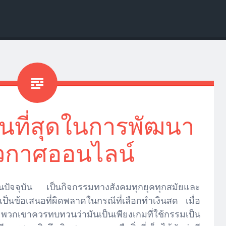
สั้นที่สุดในการพัฒนา
วกาศออนไลน์
แลในปัจจุบัน เป็นกิจกรรมทางสังคมทุกยุคทุกสมัยและ
็นข้อเสนอที่ผิดพลาดในกรณีที่เลือกทำเงินสด เมื่อ
พวกเขาควรทบทวนว่ามันเป็นเพียงเกมที่ใช้กรรมเป็น