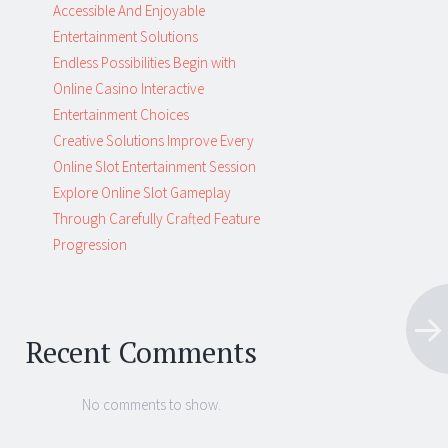
Accessible And Enjoyable
Entertainment Solutions
Endless Possibilities Begin with
Online Casino Interactive
Entertainment Choices
Creative Solutions Improve Every
Online Slot Entertainment Session
Explore Online Slot Gameplay
Through Carefully Crafted Feature
Progression
Recent Comments
No comments to show.