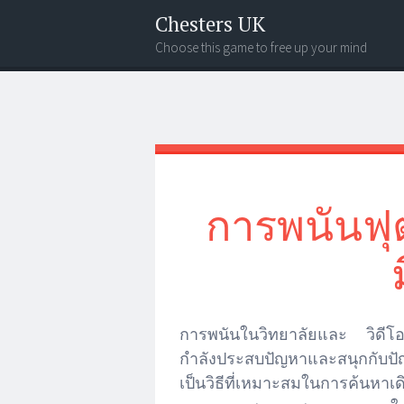
Chesters UK
Choose this game to free up your mind
Menu
Widgets
Search
การพนันฟ
การพนันในวิทยาลัยและ วิดีโ
กำลังประสบปัญหาและสนุกกับปั
เป็นวิธีที่เหมาะสมในการค้นหา