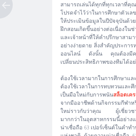
สามารถเล่นได้ทุกที่ทุกเวลาที่ค
โปรดจำไว้ว่าในการศึกษาตัวเลข
ให้ประเมินข้อมูลในปีปัจจุบันด้
ฝึกสอนเกิดขึ้นอย่างต่อเนื่องในช
และเจ้าหน้าที่ให้คำปรึกษาสา
อย่างง่ายดาย สิ่งสำคัญประการหนึ่
ออนไลน์ ดังนั้น คุณต้องมีคว
เปลี่ยนประสิทธิภาพของทีมได้อย
ต้องใช้เวลามากในการศึกษาแล
ต้องใช้เวลาในการทบทวนและศึก
เป็นมือใหม่กับการพนัน
สล็อตเครด
จากมืออาชีพด้านกิจกรรมกีฬาหรื
ใหม่ราวกับว่าคุณ ผู้เชี่ยวช
มากกว่าในอุตสาหกรรมนี้อย่า
น่าเชื่อถือ 63 เปอร์เซ็นต์ใน
แห่งชาติ ด้วยความน่าเชื่อถือ 6