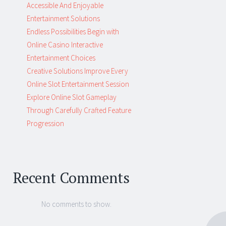
Accessible And Enjoyable
Entertainment Solutions
Endless Possibilities Begin with
Online Casino Interactive
Entertainment Choices
Creative Solutions Improve Every
Online Slot Entertainment Session
Explore Online Slot Gameplay
Through Carefully Crafted Feature
Progression
Recent Comments
No comments to show.