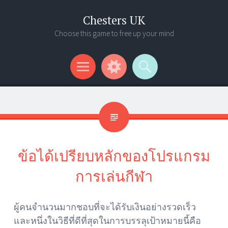
Chesters UK
Choose this game to free up your mind
Menu
Widgets
Search
ข้อได้เปรียบหลักของโปรแกรม
การเล่นกีฬา
ผู้คนจำนวนมากชอบที่จะได้รับเงินอย่างรวดเร็ว
และหนึ่งในวิธีที่ดีที่สุดในการบรรลุเป้าหมายนี้คือ