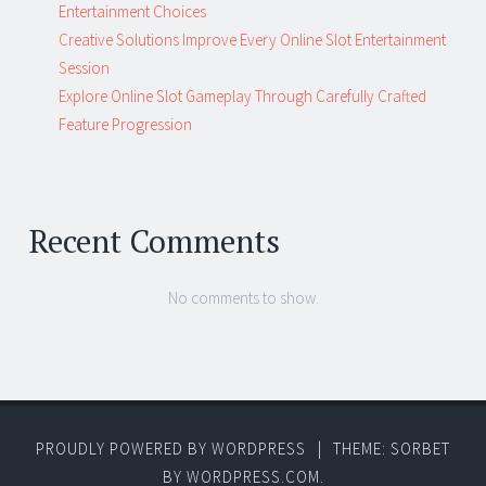
Entertainment Choices
Creative Solutions Improve Every Online Slot Entertainment
Session
Explore Online Slot Gameplay Through Carefully Crafted
Feature Progression
Recent Comments
No comments to show.
PROUDLY POWERED BY WORDPRESS
|
THEME: SORBET
BY
WORDPRESS.COM
.