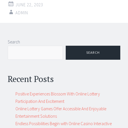
JUNE 22, 2023
ADMIN
Post
←
→
Search
navigation
SEARCH
Recent Posts
Positive Experiences Blossom With Online Lottery
Participation And Excitement
Online Lottery Games Offer Accessible And Enjoyable
Entertainment Solutions
Endless Possibilities Begin with Online Casino Interactive