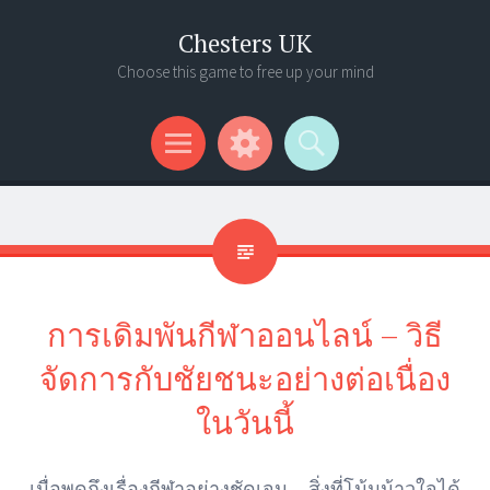
Chesters UK
Choose this game to free up your mind
Menu
Widgets
Search
การเดิมพันกีฬาออนไลน์ – วิธี
จัดการกับชัยชนะอย่างต่อเนื่อง
ในวันนี้
เมื่อพูดถึงเรื่องกีฬาอย่างชัดเจน สิ่งที่โน้มน้าวใจได้