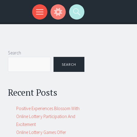
Search
SEARCH
Recent Posts
Positive Experiences Blossom With
Online Lottery Participation And
Excitement
Online Lottery Games Offer