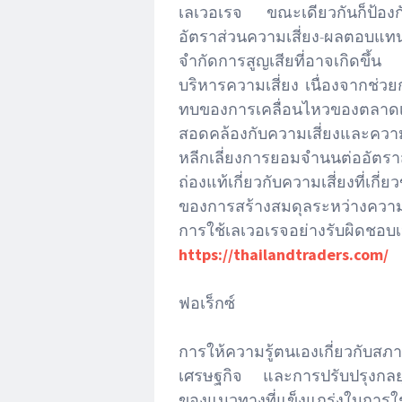
เลเวอเรจ ขณะเดียวกันก็ป้องก
อัตราส่วนความเสี่ยง-ผลตอบแ
จำกัดการสูญเสียที่อาจเกิดขึ้น
บริหารความเสี่ยง เนื่องจากช่
ทบของการเคลื่อนไหวของตลาด
สอดคล้องกับความเสี่ยงและความสา
หลีกเลี่ยงการยอมจำนนต่ออัตรา
ถ่องแท้เกี่ยวกับความเสี่ยงที่
ของการสร้างสมดุลระหว่างควา
การใช้เลเวอเรจอย่างรับผิดชอบเ
https://thailandtraders.com/
ฟอเร็กซ์
การให้ความรู้ตนเองเกี่ยวกับส
เศรษฐกิจ และการปรับปรุงกลยุท
ของแนวทางที่แข็งแกร่งในการใช