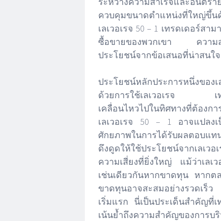
ระหว่างความสำเร็จและอันตราย
ควบคุมขนาดตำแหน่งที่ใหญ่ขึ้นด้
เลเวอเรจ 50 – 1 เทรดเดอร์สามา
ซื้อขายของพวกเขา ความสามาร
ประโยชน์จากข้อเสนอที่น่าสนใ
ประโยชน์หลักประการหนึ่งของเ
ด้วยการใช้เลเวอเรจ เทรดเด
เคลื่อนไหวไปในทิศทางที่ต้องก
เลเวอเรจ 50 – 1 อาจแปลงเป
ศักยภาพในการได้รับผลตอบแทนสูง
ดึงดูดให้ใช้ประโยชน์จากเลเวอเ
ความเสี่ยงที่ยิ่งใหญ่ แม้ว่าเ
เช่นเดียวกันหากขาดทุน หากตล
ขาดทุนอาจสะสมอย่างรวดเร็ว นำ
เริ่มแรก นี่เป็นประเด็นสำคัญที
เน้นย้ำถึงความสำคัญของการบร