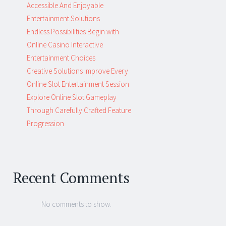
Accessible And Enjoyable
Entertainment Solutions
Endless Possibilities Begin with
Online Casino Interactive
Entertainment Choices
Creative Solutions Improve Every
Online Slot Entertainment Session
Explore Online Slot Gameplay
Through Carefully Crafted Feature
Progression
Recent Comments
No comments to show.