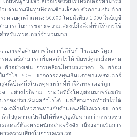
 โดยพื้นฐานแล้วเลเวอเรจช่วยให้เทรดเดอร์สามารถ
วยจำนวนเงินทุนที่ค่อนข้างเล็กลง ตัวอย่างเช่น ด้วย
รถควบคุมตำแหน่ง 50,000 โดยมีเพียง 1,000 ในบัญชี
ถในการขยายความเสี่ยงนี้คือสิ่งที่ทำให้การใช้
จสำหรับเทรดเดอร์จำนวนมาก
ลเวอเรจคือศักยภาพในการได้รับกำไรแบบทวีคูณ
อร์สามารถเพิ่มผลกำไรได้เป็นทวีคูณเมื่อตลาด
าร ตัวอย่างเช่น การเคลื่อนไหวของราคา 1% พร้อม
็นกำไร 50% จากการลงทุนเริ่มแรกของเทรดเดอร์
นี้เป็นหนึ่งในเหตุผลหลักที่ทำให้เทรดเดอร์ถูก
รจ อย่างไรก็ตาม รางวัลที่ยิ่งใหญ่ย่อมมาพร้อมกับ
ลเวอเรจจะช่วยเพิ่มผลกำไรได้ แต่ก็สามารถทำกำไรได้
าดเคลื่อนไหวสวนทางกับตำแหน่งที่มีเลเวอเรจ การ
ไปสู่ความเป็นไปได้ที่จะสูญเสียมากกว่าการลงทุน
่เทรดเดอร์ต้องตระหนักอย่างจริงจัง เนื่องจากเป็นการ
ิหารความเสี่ยงในการเลเวอเรจ