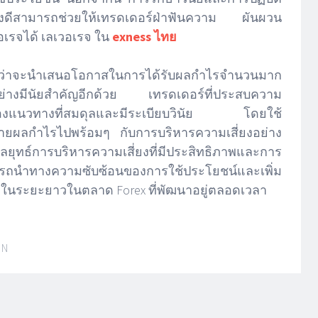
่างดีสามารถช่วยให้เทรดเดอร์ฝ่าฟันความ ผันผวน
เรจได้ เลเวอเรจ ใน
exness ไทย
ม้ว่าจะนำเสนอโอกาสในการได้รับผลกำไรจำนวนมาก
สียอย่างมีนัยสำคัญอีกด้วย เทรดเดอร์ที่ประสบความ
นของแนวทางที่สมดุลและมีระเบียบวินัย โดยใช้
ยายผลกำไรไปพร้อมๆ กับการบริหารความเสี่ยงอย่าง
ยุทธ์การบริหารความเสี่ยงที่มีประสิทธิภาพและการ
ารถนำทางความซับซ้อนของการใช้ประโยชน์และเพิ่ม
นระยะยาวในตลาด Forex ที่พัฒนาอยู่ตลอดเวลา
IN