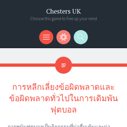
Chesters UK
Choose this game to free up your mind
Menu
Widgets
Search
การหลีกเลี่ยงข้อผิดพลาดและ
ข้อผิดพลาดทั่วไปในการเดิมพัน
ฟุตบอล
การพนันฟุตบอลเป็นกิจกรรมที่น่าตื่นเต้นและน่า