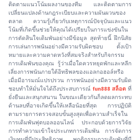
ติดตามแนวโน้มผลงานของทีม และติดตามการ
เปลี่ยนแปลงด้านกฎระเบียบและความผันผวนของ
ตลาด ความรู้เกี่ยวกับเหตุการณ์ปัจจุบันและแนว
โน้มที่เกิดขึ้นช่วยให้คุณได้เปรียบในการแข่งขันใน
การตัดสินใจเดิมพันอย่างมีข้อมูล สุดท้ายนี้ ฝึกนิสัย
การเล่นการพนันอย่างมีความรับผิดชอบ ตั้งเป้า
หมายและความคาดหวังที่สมจริงสำหรับกิจกรรม
การเดิมพันของคุณ รู้ว่าเมื่อใดควรหยุดพักและหลีก
เลี่ยงการพนันภายใต้อิทธิพลของแอลกอฮอล์หรือ
เมื่อมีอารมณ์แปรปรวน การพนันอย่างมีความรับผิด
ชอบทำให้มั่นใจได้ถึงประสบการณ์
fun
888 สล็อต
ที่
ยั่งยืนและสนุกสนาน ในขณะเดียวกันก็ลดผลกระทบ
ด้านลบที่อาจเกิดขึ้นให้เหลือน้อยที่สุด การปฏิบัติ
ตามรายการตรวจสอบขั้นสูงสุดเพื่อความสำเร็จใน
การเดิมพันฟุตบอลออนไลน์ ประกอบด้วยการวิจัย
การทำความเข้าใจประเภทการเดิมพัน การจัดการ
เงินทุนที่มีประสิทธิภาพ พฤติกรรมการเดิมพันที่มี