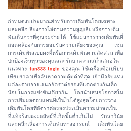
กำหนดงบประมาณสำหรับการเดิมพันโดยเฉพาะ
และหลีกเลี่ยงการไล่ตามความสูญเสียหรือการเดิม
พันเกินกว่าที่คุณจะจ่ายได้ ใช้แผนการวางเดิมพันที่
สอดคล้องกับการยอมรับความเสี่ยงของคุณ เช่น
การเดิมพันแบบคงที่หรือการเดิมพันตามสัดส่วน เพื่อ
ปกป้องเงินทุนของคุณและรักษาความสม่ำเสมอใน
แนวทาง
fun888 login
ของคุณ ใช้เครื่องมือเปรียบ
เทียบราคาเพื่อค้นหาความคุ้มค่าที่สุด เจ้ามือรับแทง
แต่ละรายอาจเสนออัตราต่อรองที่แตกต่างกันเล็ก
น้อยในการแข่งขันเดียวกัน โดยนำเสนอโอกาสใน
การเพิ่มผลตอบแทนที่เป็นไปได้สูงสุดโดยการวาง
เดิมพันโดยที่อัตราต่อรองประเมินความน่าจะเป็น
ที่แท้จริงของผลลัพธ์ที่เกิดขึ้นต่ำเกินไป รักษาวินัย
และหลีกเลี่ยงการเดิมพันทางอารมณ์ เดิมพันโดย