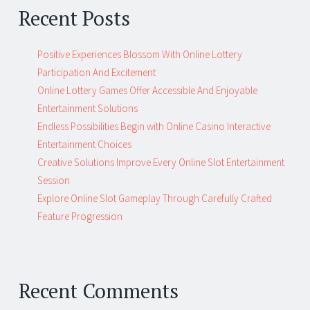
Recent Posts
Positive Experiences Blossom With Online Lottery
Participation And Excitement
Online Lottery Games Offer Accessible And Enjoyable
Entertainment Solutions
Endless Possibilities Begin with Online Casino Interactive
Entertainment Choices
Creative Solutions Improve Every Online Slot Entertainment
Session
Explore Online Slot Gameplay Through Carefully Crafted
Feature Progression
Recent Comments