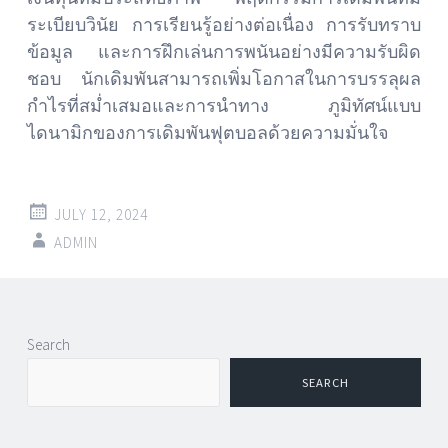
ระเบียบวินัย การเรียนรู้อย่างต่อเนื่อง การรับทราบ
ข้อมูล และการฝึกเล่นการพนันอย่างมีความรับผิด
ชอบ นักเดิมพันสามารถเพิ่มโอกาสในการบรรลุผล
กำไรที่สม่ำเสมอและการนำทาง ภูมิทัศน์แบบ
ไดนามิกของการเดิมพันฟุตบอลด้วยความมั่นใจ
JULY 12, 2024
ADMIN
Post
←
→
Search
navigation
SEARCH