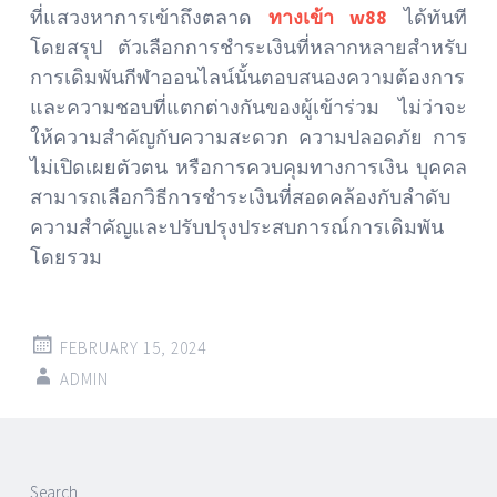
ที่แสวงหาการเข้าถึงตลาด
ทางเข้า w88
ได้ทันที
โดยสรุป ตัวเลือกการชำระเงินที่หลากหลายสำหรับ
การเดิมพันกีฬาออนไลน์นั้นตอบสนองความต้องการ
และความชอบที่แตกต่างกันของผู้เข้าร่วม ไม่ว่าจะ
ให้ความสำคัญกับความสะดวก ความปลอดภัย การ
ไม่เปิดเผยตัวตน หรือการควบคุมทางการเงิน บุคคล
สามารถเลือกวิธีการชำระเงินที่สอดคล้องกับลำดับ
ความสำคัญและปรับปรุงประสบการณ์การเดิมพัน
โดยรวม
FEBRUARY 15, 2024
ADMIN
Post
←
→
Search