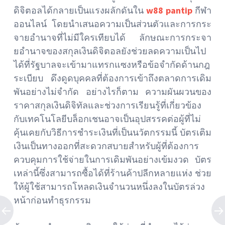
ดิจิตอลได้กลายเป็นแรงผลักดันใน
w88 pantip
กีฬา
ออนไลน์ โดยนำเสนอความเป็นส่วนตัวและการกระ
จายอำนาจที่ไม่มีใครเทียบได้ ลักษณะการกระจา
ยอำนาจของสกุลเงินดิจิตอลยังช่วยลดความเป็นไป
ได้ที่รัฐบาลจะเข้ามาแทรกแซงหรือข้อจำกัดด้านกฎ
ระเบียบ ดึงดูดบุคคลที่ต้องการเข้าถึงตลาดการเดิม
พันอย่างไม่จำกัด อย่างไรก็ตาม ความผันผวนของ
ราคาสกุลเงินดิจิทัลและช่วงการเรียนรู้ที่เกี่ยวข้อง
กับเทคโนโลยีบล็อกเชนอาจเป็นอุปสรรคต่อผู้ที่ไม่
คุ้นเคยกับวิธีการชำระเงินที่เป็นนวัตกรรมนี้ บัตรเติม
เงินเป็นทางออกที่สะดวกสบายสำหรับผู้ที่ต้องการ
ควบคุมการใช้จ่ายในการเดิมพันอย่างเข้มงวด บัตร
เหล่านี้ซึ่งสามารถซื้อได้ที่ร้านค้าปลีกหลายแห่ง ช่วย
ให้ผู้ใช้สามารถโหลดเงินจำนวนหนึ่งลงในบัตรล่วง
หน้าก่อนทำธุรกรรม