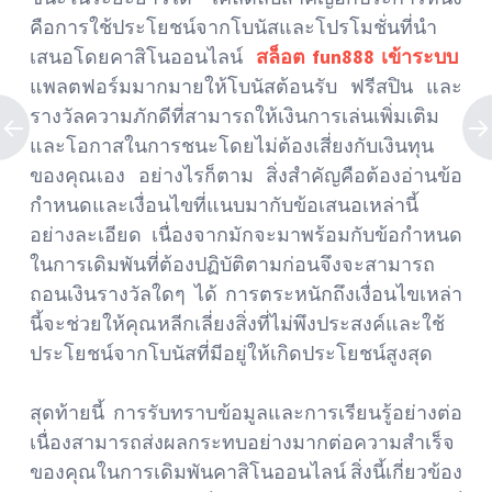
คือการใช้ประโยชน์จากโบนัสและโปรโมชั่นที่นำ
เสนอโดยคาสิโนออนไลน์
สล็อต
fun888
เข้าระบบ
แพลตฟอร์มมากมายให้โบนัสต้อนรับ ฟรีสปิน และ
รางวัลความภักดีที่สามารถให้เงินการเล่นเพิ่มเติม
และโอกาสในการชนะโดยไม่ต้องเสี่ยงกับเงินทุน
ของคุณเอง อย่างไรก็ตาม สิ่งสำคัญคือต้องอ่านข้อ
กำหนดและเงื่อนไขที่แนบมากับข้อเสนอเหล่านี้
อย่างละเอียด เนื่องจากมักจะมาพร้อมกับข้อกำหนด
ในการเดิมพันที่ต้องปฏิบัติตามก่อนจึงจะสามารถ
ถอนเงินรางวัลใดๆ ได้ การตระหนักถึงเงื่อนไขเหล่า
นี้จะช่วยให้คุณหลีกเลี่ยงสิ่งที่ไม่พึงประสงค์และใช้
ประโยชน์จากโบนัสที่มีอยู่ให้เกิดประโยชน์สูงสุด
สุดท้ายนี้ การรับทราบข้อมูลและการเรียนรู้อย่างต่อ
เนื่องสามารถส่งผลกระทบอย่างมากต่อความสำเร็จ
ของคุณในการเดิมพันคาสิโนออนไลน์ สิ่งนี้เกี่ยวข้อง