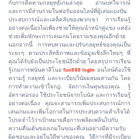
กับการติดตามกลยุทธ์เกมล่าสุด อ่านบทวิจารณ์
และการมีส่วนร่วมในฟอรัมออนไลน์ที่ผู้เล่นแบ่งปัน
ประสบการณ์และเคล็ดลับของพวกเขา การเรียนรู้
อย่างต่อเนื่องไม่เพียงช่วยให้คุณนำหน้าคู่แข่ง แต่ยัง
ช่วยเพิ่มทักษะการเล่นเกมโดยรวมของคุณอีกด้วย
นอกจากนี้ การทบทวนและปรับกลยุทธ์ของคุณเป็น
ระยะๆ ตามประสิทธิภาพและข้อมูลเชิงลึกใหม่ๆ ที่
คุณได้รับยังเป็นประโยชน์อีกด้วย โดยสรุป การเรียน
รู้เกมการพนันคาสิโนอ
fun888 login
อนไลน์ต้องใช้
ความรู้ กลยุทธ์ และระเบียบวินัยผสมผสานกัน โดย
การทำความเข้าใจกฎ จัดการเงินทุนของคุณ รู้
อัตราต่อรอง ใช้ประโยชน์จากโบนัส และการเรียนรู้
อย่างต่อเนื่อง คุณจะสามารถเพิ่มประสบการณ์การ
เล่นเกมและเพิ่มโอกาสในการประสบความสำเร็จได้
โปรดจำไว้ว่าเป้าหมายคือการเพลิดเพลินไปกับ
ความตื่นเต้นของเกมในขณะที่เล่นอย่างมีความรับ
ผิดชอบและอยู่ในวิถีทางของคุณ วิธีการที่มีระเบียบ