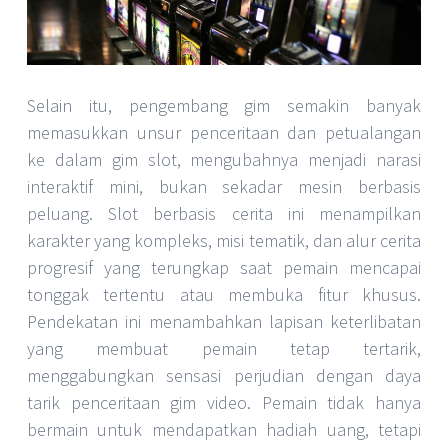
Selain itu, pengembang gim semakin banyak
memasukkan unsur penceritaan dan petualangan
ke dalam gim slot, mengubahnya menjadi narasi
interaktif mini, bukan sekadar mesin berbasis
peluang. Slot berbasis cerita ini menampilkan
karakter yang kompleks, misi tematik, dan alur cerita
progresif yang terungkap saat pemain mencapai
tonggak tertentu atau membuka fitur khusus.
Pendekatan ini menambahkan lapisan keterlibatan
yang membuat pemain tetap tertarik,
menggabungkan sensasi perjudian dengan daya
tarik penceritaan gim video. Pemain tidak hanya
bermain untuk mendapatkan hadiah uang, tetapi