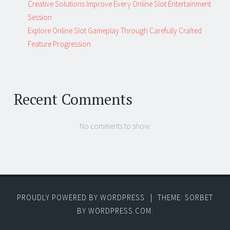
Creative Solutions Improve Every Online Slot Entertainment
Session
Explore Online Slot Gameplay Through Carefully Crafted
Feature Progression
Recent Comments
No comments to show.
PROUDLY POWERED BY WORDPRESS
|
THEME: SORBET
BY
WORDPRESS.COM
.