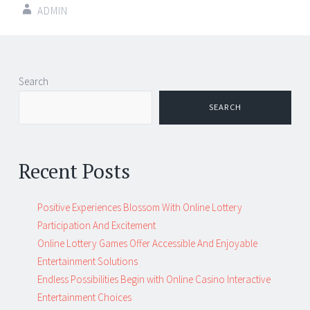
ADMIN
Post
←
→
Search
navigation
SEARCH
Recent Posts
Positive Experiences Blossom With Online Lottery
Participation And Excitement
Online Lottery Games Offer Accessible And Enjoyable
Entertainment Solutions
Endless Possibilities Begin with Online Casino Interactive
Entertainment Choices