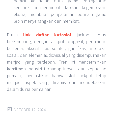
pemain ke dalam dunia game. Peningkatan
sensorik ini menambah lapisan kegembiraan
ekstra, membuat pengalaman bermain game
lebih menyenangkan dan memikat.
Dunia
link daftar kutaslot
jackpot terus
berkembang, dengan jackpot progresif, permainan
bertema, aksesibilitas seluler, gamifikasi, interaksi
sosial, dan elemen audiovisual yang disempurnakan
menjadi yang terdepan. Tren ini mencerminkan
komitmen industri terhadap inovasi dan kepuasan
pemain, memastikan bahwa slot jackpot tetap
menjadi aspek yang dinamis dan mendebarkan
dalam dunia permainan.
OCTOBER 12, 2024