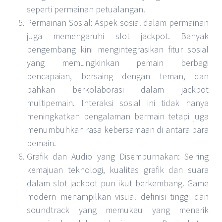
seperti permainan petualangan.
Permainan Sosial: Aspek sosial dalam permainan
juga memengaruhi slot jackpot. Banyak
pengembang kini mengintegrasikan fitur sosial
yang memungkinkan pemain berbagi
pencapaian, bersaing dengan teman, dan
bahkan berkolaborasi dalam jackpot
multipemain. Interaksi sosial ini tidak hanya
meningkatkan pengalaman bermain tetapi juga
menumbuhkan rasa kebersamaan di antara para
pemain.
Grafik dan Audio yang Disempurnakan: Seiring
kemajuan teknologi, kualitas grafik dan suara
dalam slot jackpot pun ikut berkembang. Game
modern menampilkan visual definisi tinggi dan
soundtrack yang memukau yang menarik